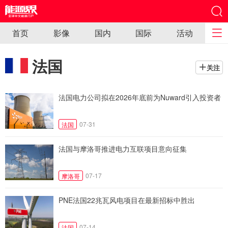
首页
影像
国内
国际
活动
法国
关注
法国电力公司拟在2026年底前为Nuward引入投资者
07-31
法国
法国与摩洛哥推进电力互联项目意向征集
07-17
摩洛哥
PNE法国22兆瓦风电项目在最新招标中胜出
07-14
法国