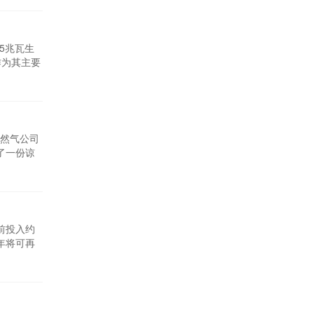
5兆瓦生
粒作为其主要
21年6月
FW)宣布
天然气公司
署了一份谅
录的签字仪
诺瓦泰克和
前投入约
0年将可再
中所占的