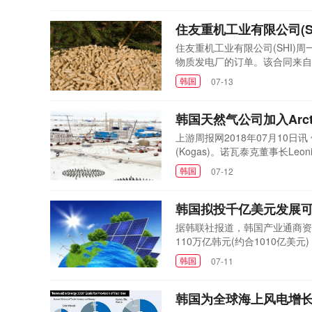
但一些批评者...
住友重机工业有限公司(S
住友重机工业有限公司(SHI
物质发电厂的订单。该合同来自日本的
燃料来源和再加热系统，其中涡
韩国
07-13
开始运营。它将采用SHI的循环流化
另一项设计和供应...
韩国天然气公司加入Arcti
上游周报网2018年07月10日
(Kogas)。诺瓦泰克董事长Leo
解备忘录。ArcticLNG2
韩国
07-12
式。除了为韩国天然气公司成为A
这家韩国...
韩国拟投千亿美元发展
据韩联社报道，韩国产业通商资
110万亿韩元(约合1010亿
生能源发电占比从当前的7%，
韩国
07-11
比重将超过六成，其余投资将主
韩国为全球海上风电增长