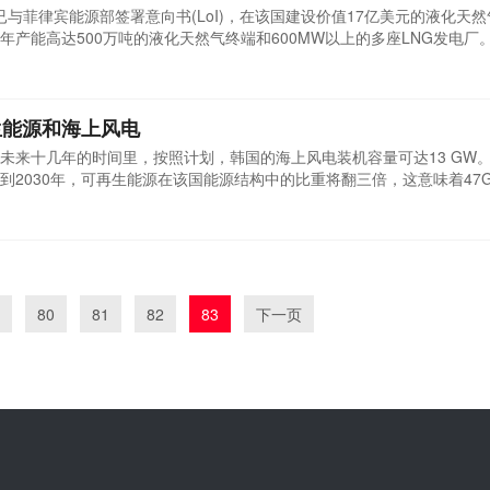
已与菲律宾能源部签署意向书(LoI)，在该国建设价值17亿美元的液化天然气
产能高达500万吨的液化天然气终端和600MW以上的多座LNG发电厂
律宾北部吕宋岛的码头和发电厂的150公里长的管道。建立液化天然气基
天然气需求。我们希望有机会为菲律宾能源产业的发展作出贡献。该公司
生能源和海上风电
未来十几年的时间里，按照计划，韩国的海上风电装机容量可达13 GW
到2030年，可再生能源在该国能源结构中的比重将翻三倍，这意味着47
部(MOTIE)在其第8份电力供需基本计划中制定了未来15年韩国能源发
用能中的比重，但力度不及预期。全球风能理事会(GWEC)在其最新的《
.
80
81
82
83
下一页