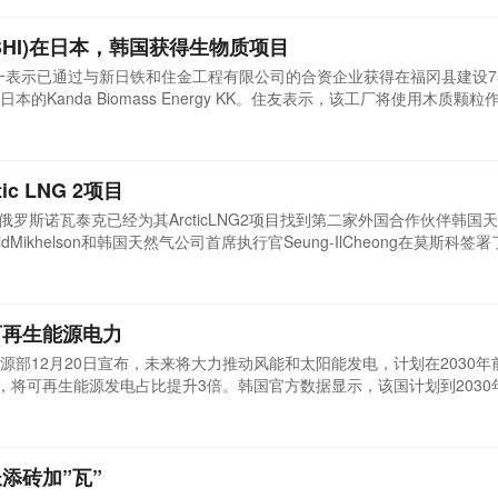
HI)在日本，韩国获得生物质项目
)周一表示已通过与新日铁和住金工程有限公司的合资企业获得在福冈县建设7
Kanda Biomass Energy KK。住友表示，该工厂将使用木质颗
轮机内部膨胀的蒸汽被重新送入锅炉。该工厂将在神田市建成，计划于20
床(CFB)锅炉技术，能够燃烧各种燃料。周二，Sumitomo SHI FW(S
c LNG 2项目
讯 俄罗斯诺瓦泰克已经为其ArcticLNG2项目找到第二家外国合作伙伴韩国
nidMikhelson和韩国天然气公司首席执行官Seung-IlCheong在莫斯科签
项目得到了国家的大力支持，俄罗斯总统普京和韩国总统文在寅见证了谅解备忘
rcticLNG2项目少数股东制定条款、确保从该开发项目承购LNG之外，
可再生能源电力
源部12月20日宣布，未来将大力推动风能和太阳能发电，计划在2030年
美元)，将可再生能源发电占比提升3倍。韩国官方数据显示，该国计划到203
提升至20%。按照韩国政府的规划，其中对太阳能电厂的投入在总投资额
要用于风力发电，设置地点多位于海岸线上。...
添砖加”瓦”