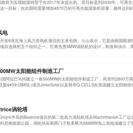
国政府为实现能源转型于在2017年末提出的。其目标是到2030年，可再
这一目标，在此期间需要增加4870万的可再生能源装机容量，最终达到63
和太阳能占比57%。作为该计划的重要组成部分，海上风电的进展也相当迅
国造)。近日，韩国海上风电又有新动向。韩国贸易、工业和能源部公布
风电
开发8兆瓦海上风力发电机项目的主承包商。斗山表示，它是由韩国能源
目选择的五个组织之一。它将负责8M​​W涡轮机的设计，制造和演示，而H
，Seil Engineering则负责该机器的下部部分。韩国材料科学研究院将负责
基金会正在制定降低刀片噪音的措施。斗山电力服务公司首席执行官Jinwon
500MW太阳能组件制造工厂
国阿拉巴马州建立一座500MW的太阳能组件制造工厂，耗资约2800万美
&#39;(SMSL)成员JinkoSolar以及韩华Q CELLS在美国建立太阳能
由美国太阳能电池和组件生产商破产， Suniva由中国可再生能源公司顺
德国的母公司SolarWorld AG处于破产程序时，SolarWorld Americ
trice涡轮塔
intyre半岛的Beatrice项目的第二批风力涡轮机塔从Machrihanish工厂
到尼格能源公园，涡轮供应商西门子歌美飒为588MW海上风电场建立了
等待安装在海上施工现场。预计第一批7兆瓦风机将于近期 上市，因为早