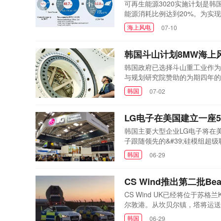
可再生能源3020实施计划是韩
能源消耗比例达到20%。为实现
装机规模，其中风电占比28%
海上风电
07-10
优低风速功率曲线?海上风机韩
风电短期与中长期计...
韩国斗山计划8MW海上
韩国政府已选择斗山重工业作为
与规划研究院赞助的为期四年的项
Composites将负责生产叶片
韩国
07-02
持和测试，首尔国立大学R&DB
示：通过这一新...
LG电子在美国建立一座
韩国主要大型企业LG电子将在美
子跟随领先的&#39;硅模组超级联盟
发布第201款贸易案件，当时是
韩国
06-29
能源公司(SFCE)持股占多数。当其在
了申请贸
CS Wind推出第二批Bea
CS Wind UK已经将位于苏格兰K
尔敦港。从坎贝尔镇，塔将运送
地，并且首先发送的塔架已经在
韩国
06-29