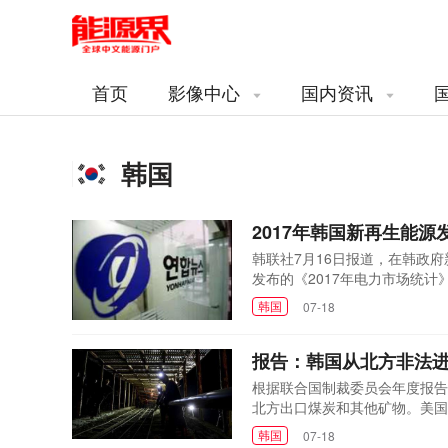
首页
影像中心
国内资讯
韩国
2017年韩国新再生能
韩联社7月16日报道，在韩政
发布的《2017年电力市场统计
比4.6%，达2.05万亿韩元
韩国
07-18
比47.0%，下同)、水利发电(12
国际能源机构并未把钢厂...
报告：韩国从北方非法
根据联合国制裁委员会年度报告
北方出口煤炭和其他矿物。美国
港和浦项港。煤炭显然是在7月
韩国
07-18
报告声称仅浦项交付价值约为3