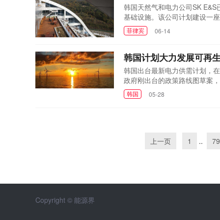
韩国天然气和电力公司SK E&S
基础设施。该公司计划建设一座年
建设的其他基础设施包括连接菲
菲律宾
06-14
建议解决了该国日益增长的液化
为菲律宾天...
韩国计划大力发展可再
韩国出台最新电力供需计划，在
政府刚出台的政策路线图草案，
风电和太阳能。韩国产业通商资源
韩国
05-28
图，计划削减煤炭和核能在供电
报告》中指出，到2030年，可..
上一页
1
..
79
Copyright © 能源界