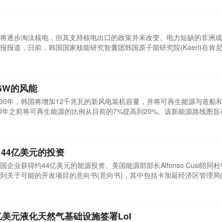
次发电，而基础设施即将完工，现有86套外套基金会中有78个已经就位。
将逐步淘汰核电，但其支持核电出口的政策并未改变。电力短缺的非洲成
报道，日前，韩国国家核能研究智囊团韩国原子能研究院(Kaeri)在肯
引进核反应堆，建立该国首座核电站。核电战略合作韩国原子能研究院表
内罗毕召开了为期4天、关于引进研究性核反应堆的工作会议。两国核电领域
GW的风能
030年，韩国将增加12千兆瓦的新风电装机容量，并将可再生能源与造船
30年之前将可再生能源的比例从目前的7%提高到20%。该新能源路线图旨
中12吉瓦来自风能发电厂。政府将在省级政府提出的网站建设风力发电场，
地经济发展的方式，Paik Un-gyu在风能行业论坛上表示，该论坛由公
44亿美元的投资
业获得约44亿美元的能源投资。美国能源部部长Alfonso Cusi陪同
到关于可能的开发项目的意向书(意向书)，其中包括卡加延经济区管理局
韩国企业SK工程建设公司，Sy Enc有限公司，BKS能源工业有限公司和SK 
韩国商业社区主办的午餐会上向意大利库西提交LOI的公司。SK
投资...
7亿美元液化天然气基础设施签署LoI