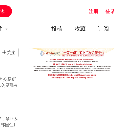
注册
|
登录
注
投稿
收藏
订阅
关注
力交易所
电交易额占
发电(占
报道也指出，
议，禁止从
达韩国仁川
往南方。该
的制裁，