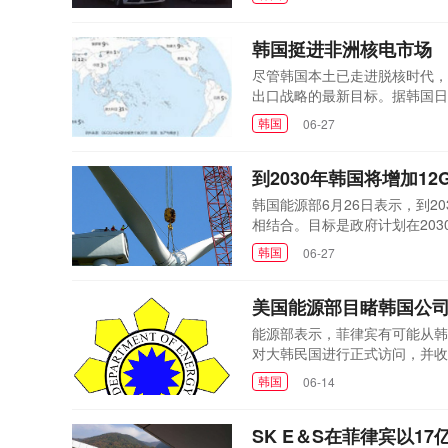
称，比阿特丽斯预计7月份将首
将支持该项目的两个西...
韩国挺进非洲核电市场
尽管韩国本土已走进脱核时代，
出口战略的最新目标。据韩国日报
一次核能研讨会，以推动肯尼亚
韩国
06-27
尼亚核电局(KNEB)在肯尼亚
专家参与了会议...
到2030年韩国将增加12
韩国能源部6月26日表示，到2
相结合。目标是政府计划在20
48.7吉瓦的新清洁能源，其
韩国
06-27
与造船和海洋产业相结合以促进当
研究人员和政府官员。作...
美国能源部目睹韩国公司
能源部表示，菲律宾有可能从韩国企
对大韩民国进行正式访问，并收
100兆瓦(MW)模块化核电厂。
韩国
06-14
是在菲律宾 - 韩国商业论坛和
Engineering&Construction公司
SK E＆S在菲律宾以1