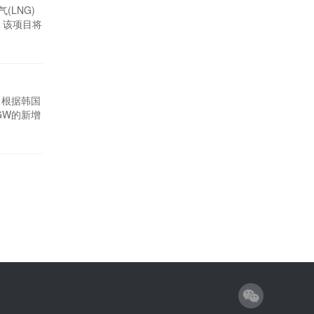
(LNG)
。该项目将
础设施的
指出，作
。根据韩国
GW的新增
展的路线
全球风能