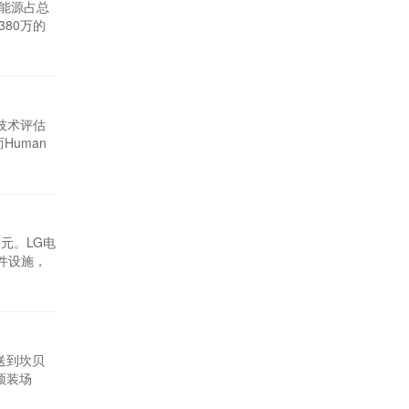
生能源占总
80万的
速(史上最
了韩国海上
技术评估
uman
刀片设计支
 Mok表
元。LG电
组件设施，
丰国际清洁
as也加入
运送到坎贝
预装场
先的报道