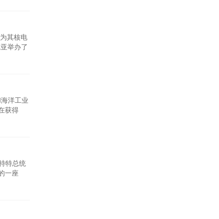
86套基础
为其核电
尼亚举办了
示，与肯
的30多位
和海洋工业
在获得
并寻求将其
司官员，
杜特特总统
的一座
E&S公司