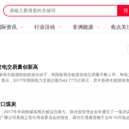
国际资讯
行业活动
非洲能源
焦点关
源发电交易量创新高
府新再生能源鼓励政策拉动下，韩国新再生能源发电交易量不断上升。韩电
》显示，2017年韩国电力交易总额为44.77万亿韩元，其中新再生能源发
，同比增长20.1%，创历史新高。新再生能源发电量排序依次为钢厂副产品煤气
.7%)、太阳能发电(10.1%)、风力发电(9.6%)、生物发电(9.2%)等。但
进口煤炭
，2017年年朝鲜煤炭两次被运往南方。联合国安理会去年通过了一项决
广播公司美国之音引用该委员会的报告，因为它透露货物于去年10月抵
至9月间运往俄罗斯，最初是分别在塞拉利昂和巴拿马登记的一艘船上运
25000美元。首尔和华盛顿仍然正式致力于制裁旨在遏制平壤发展核武器