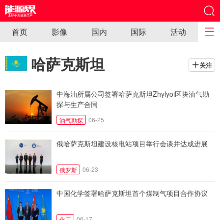
首页
影像
国内
国际
活动
哈萨克斯坦
关注
中海油所属公司签署哈萨克斯坦Zhylyoi区块油气勘
探与生产合同
06-25
油气勘探
俄哈萨克斯坦建设核电站项目举行会谈并达成进展
06-23
俄罗斯
中国化学签署哈萨克斯坦首个煤制气项目合作协议
06-17
化工