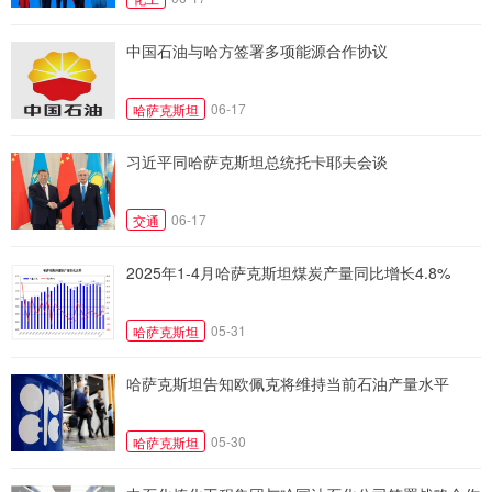
中国石油与哈方签署多项能源合作协议
06-17
哈萨克斯坦
习近平同哈萨克斯坦总统托卡耶夫会谈
06-17
交通
2025年1-4月哈萨克斯坦煤炭产量同比增长4.8%
05-31
哈萨克斯坦
哈萨克斯坦告知欧佩克将维持当前石油产量水平
05-30
哈萨克斯坦