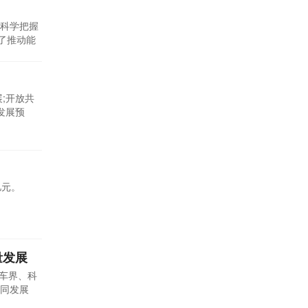
议科学把握
了推动能
;开放共
发展预
亿元。
量发展
汽车界、科
同发展