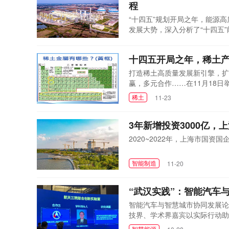
程
“十四五”规划开局之年，能源
发展大势，深入分析了“十四五
源高质量发展的思路举措，为做
能源高质量发展
12-25
十四五开局之年，稀土产
打造稀土高质量发展新引擎，扩
赢，多元合作……在11月18
估、清晰的发展路径，激励鼓舞
稀土
11-23
3年新增投资3000亿，
2020~2022年，上海市国
智能制造
11-20
“武汉实践”：智能汽车
智能汽车与智慧城市协同发展论
技界、学术界嘉宾以实际行动助
的“武汉实践”。
智慧能源