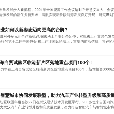
高质量发展步入新征程，2021年全国能源工作会议适时召开意义重大。会
”能源发展的新任务新要求，着眼实现新阶段能源发展良好开局，研究谋划
好当前和今后一个时期能源工作指明了前进方向。
业如何以新姿态迈向更高的台阶?
展对外多元化合作新机遇;探索稀土产业链条延伸，实现稀土产业绿色发展
日举行的第十二届中国包头·稀土产业国际论坛上，富集的前沿信息、向好的
着业内人士。
上海自贸试验区临港新片区落地重点项目100个！
资国企力争在上海自贸试验区临港新片区落地重点项目100个，新增投资3000
与智慧城市协同发展联盟，助力汽车产业转型升级和高质
坛暨联盟年度会议27日在武汉经济技术开发区举行。200多位来自国内
力武汉汽车产业转型升级和高质量发展，努力打造智能汽车与智慧城市协