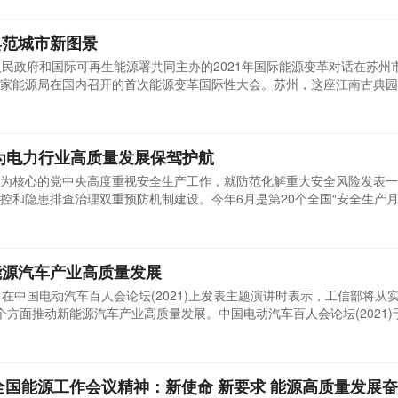
典范城市新图景
人民政府和国际可再生能源署共同主办的2021年国际能源变革对话在苏州
中国国家能源局在国内召开的首次能源变革国际性大会。苏州，这座江南古典
球所聚焦。
为电力行业高质量发展保驾护航
为核心的党中央高度重视安全生产工作，就防范化解重大安全风险发表一
控和隐患排查治理双重预防机制建设。今年6月是第20个全国“安全生产月
发展”，深入持久加强双重预防机制建设，是“推动安全发展”的重中之重。
能源汽车产业高质量发展
在中国电动汽车百人会论坛(2021)上发表主题演讲时表示，工信部将从
方面推动新能源汽车产业高质量发展。中国电动汽车百人会论坛(2021)于
020年全球汽车产业的剧烈动荡之后，“新发展格局与汽车产业变革”成为
年全国能源工作会议精神：新使命 新要求 能源高质量发展