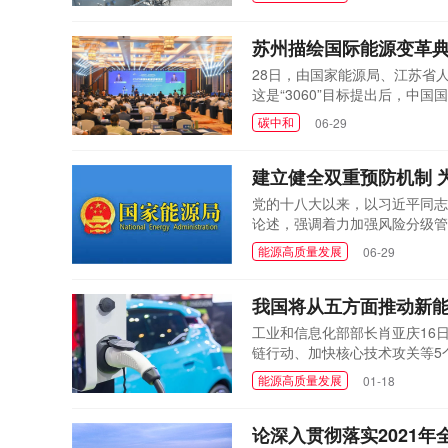
苏州描绘国际能源变革
28日，由国家能源局、江苏省
这是“3060”目标提出后，
新时代能源变革图景，再度为全
碳中和
06-29
建立健全双重预防机制 
党的十八大以来，以习近平同志
论述，强调着力加强风险分级管
主题是“落实安全责任 推动安全
能源高质量发展
06-29
我国将从五方面推动新
工业和信息化部部长肖亚庆16日
链行动、加快核心技术攻关等5个
至17日在北京召开。在经历了2
能源高质量发展
01-18
注的主题。
论深入贯彻落实2021