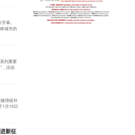
市开幕。
园林城市的
系列重要
”，活动
实施强链补
1月15日
本届论坛关
奋进新征