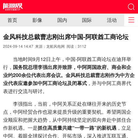
首页
影像
国内
国际
活动
金风科技总裁曹志刚出席中国-阿联酋工商论坛
2024-09-14 14:47 来源：龙船风电网 阅读：
3112
当地时间9月12日上午，中国-阿联酋工商论坛在迪拜举
行，
国务院总理李强出席并致辞，中阿两国政府、商会和企
业约200余位代表出席会议。金风科技总裁曹志刚作为中方企
业代表应邀参加中阿工商论坛及闭幕式
，并与中阿工商界代
表进行交流与研讨。
李强指出，当前，中阿关系正处在继往开来的历史节
点，中阿经贸合作也迎来提质升级的重要契机。希望两国企
业顺应和把握大趋势，从中阿持续坚定的双向奔赴中抓住合
作新机遇。一是
抓住高质量共建“一带一路”的新机遇
，立足
中阿、着眼全球探讨合作、开拓市场，深入推进互联互通、