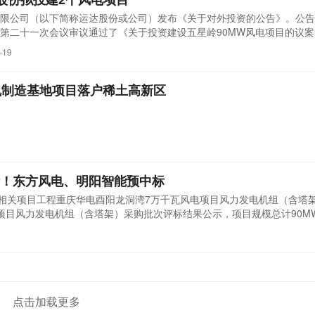
限公司（以下简称运达股份或公司）发布《关于对外投资的公告》。公告
第二十一次会议审议通过了《关于投资建设五星岭90MW风电项目的议
风电项目（以下简称五星岭项目）。运达股份拟以全资控股的双牌运达丰
-19
为主体，投资建设五星岭项目，项目总投资为64,056万元。五星岭项目
..
机制造基地项目落户稀土高新区
标！东方风电、明阳智能预中标
业相关项目工程重庆华电酉阳龙洞湾7万千瓦风电项目风力发电机组（含塔
项目风力发电机组（含塔架）采购批次评标结果公示，项目规模总计90M
整机商作为第一中标候选人预中标。根据招标公告，重庆华电酉阳龙洞湾
模为70MW，单机容量&ge;5MW，允许混装。招标采购项目工期：项
...