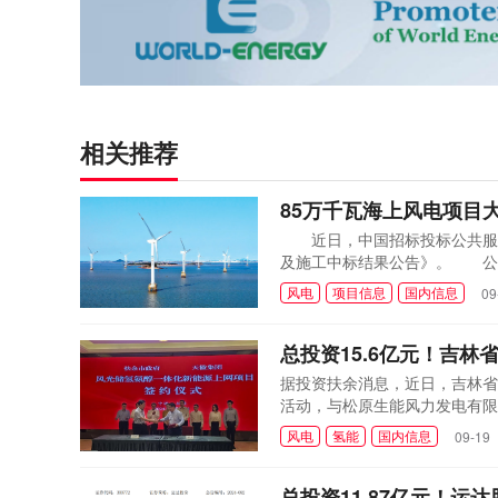
相关推荐
85万千瓦海上风电项目
近日，中国招标投标公共服务平
及施工中标结果公告》。 公告显
元。 至此，中天科技共中标
风电
项目信息
国内信息
09
份有限公司于今年7月中标220kV
股子公司中天科技集...
总投资15.6亿元！吉林
据投资扶余消息，近日，吉林省
活动，与松原生能风力发电有限
三骏乡、永平乡，建设规模约为
风电
氢能
国内信息
09-19
查查显示，松原生能风力发电有
总投资11.87亿元！运