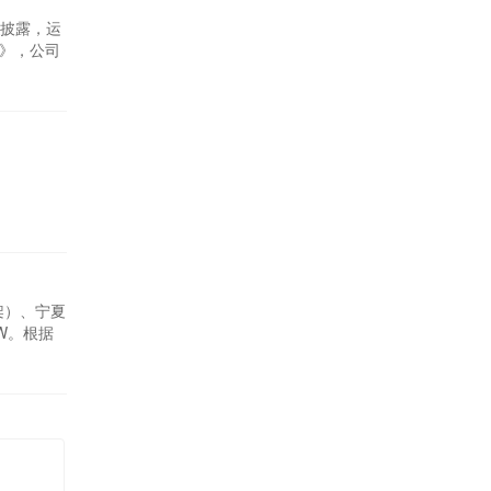
披露，运
案》，公司
鹏新能源
位于湖南省
架）、宁夏
W。根据
7万千瓦风
目风机和塔