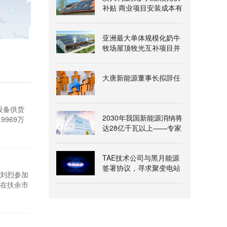
补贴 商业项目安装成本有
望降两成
亚洲最大单体规模化奶牛
牧场屋顶牧光互补项目并
网发电
大唐新能源董事长拟辞任
设备供货
2030年我国新能源消纳将
969万
达28亿千瓦以上——专家
科技海缆股
解读《新型电力系统建
1万元;控
设“十五五”规划》
TAE技术公司与黑月能源
签署协议，寻求聚变电站
刘烈参加
氦-3燃料供应
址在扶余市
时启动。企