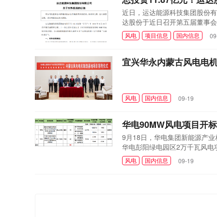
近日，运达能源科技集团股份有
达股份于近日召开第五届董事会
拟投资建设茶林五星岭9万千瓦
风电
项目信息
国内信息
09
有限公司（以下简称丰鹏公司）
永州市双牌县，规划容量为90M.
宜兴华永内蒙古风电电
风电
国内信息
09-19
华电90MW风电项目开
9月18日，华电集团新能源产
华电彭阳绿电园区2万千瓦风电
公示，东方风电、明阳智能2家
风电
国内信息
09-19
电项目位于重庆市西阳县，项目规
架设备的供货日期暂定为2025年3