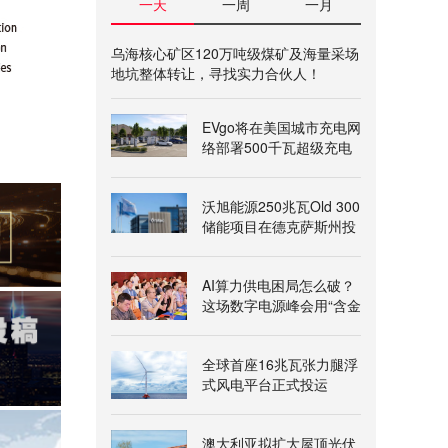
一天
一周
一月
乌海核心矿区120万吨级煤矿及海量采场
地坑整体转让，寻找实力合伙人！
EVgo将在美国城市充电网
络部署500千瓦超级充电
桩
沃旭能源250兆瓦Old 300
储能项目在德克萨斯州投
运
AI算力供电困局怎么破？
这场数字电源峰会用“含金
量”给出答案
全球首座16兆瓦张力腿浮
式风电平台正式投运
澳大利亚拟扩大屋顶光伏