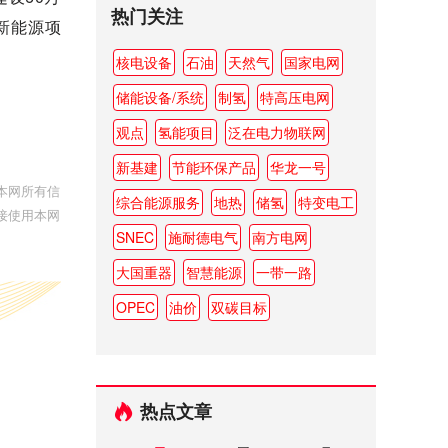
热门关注
瓦新能源项
核电设备
石油
天然气
国家电网
储能设备/系统
制氢
特高压电网
观点
氢能项目
泛在电力物联网
新基建
节能环保产品
华龙一号
本网所有信
综合能源服务
地热
储氢
特变电工
接使用本网
SNEC
施耐德电气
南方电网
大国重器
智慧能源
一带一路
OPEC
油价
双碳目标
热点文章