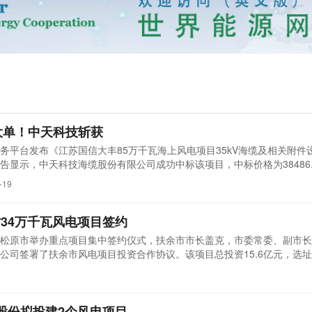
大单！中天科技斩获
台发布《江苏国信大丰85万千瓦海上风电项目35kV海缆及相关附件
示，中天科技海缆股份有限公司成功中标该项目，中标价格为38486.9
江苏国信大丰85万千瓦海上风电项目三份大单。其中，控股子公司中天
-19
海缆(含220kV陆缆)及相关附件设备供货及施工，中标价格为91599.917
省34万千瓦风电项目签约
松原市举办重点项目集中签约仪式，扶余市市长盖克，市委常委、副市长
公司签署了扶余市风电项目投资合作协议。该项目总投资15.6亿元，选
34万千瓦。项目计划在松原天楹风光储氢氨醇一体项目完成总投资30%
限公司为中国天楹股份有限公司旗下子公司。...
达股份拟投建2个风电项目