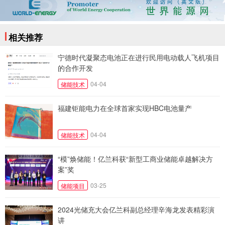
相关推荐
宁德时代凝聚态电池正在进行民用电动载人飞机项目
的合作开发
04-04
储能技术
福建钜能电力在全球首家实现HBC电池量产
04-04
储能技术
“模”焕储能！亿兰科获“新型工商业储能卓越解决方
案”奖
03-25
储能项目
2024光储充大会亿兰科副总经理辛海龙发表精彩演
讲