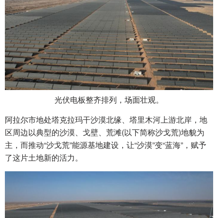
光伏电板整齐排列，场面壮观。
阿拉尔市地处塔克拉玛干沙漠北缘、塔里木河上游北岸，地
区周边以典型的沙漠、戈壁、荒滩(以下简称沙戈荒)地貌为
主，而推动“沙戈荒”能源基地建设，让“沙漠”变“蓝海”，赋予
了这片土地新的活力。