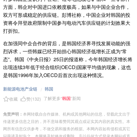
方面，韩企对中国进口依赖度极高，如果与中国企业合作，
双方可形成稳定的供应链。彭博社称，中国企业对韩国的投
资将令拜登政府限制中国参与电动汽车供应链的计划效果大
打折扣。
在加强同中企合作的背后，是韩国经济界寻找发展动能的强
烈诉求，一些韩媒已经开始担心韩国经济低增长正成为“常
态”。韩国《中央日报》25日的报道称，今年韩国经济增长将
出现连续3年低于经合组织(OECD)国家平均值的现象，这也
是韩国1996年加入OECD后首次出现这种情况。
新能源电池产业链
韩国
/
了解更多“
韩国
”新闻
收藏
赞(
132
)
免责声明：
本网转载自合作媒体、机构或其他网站的信息，登载此文出于
传递更多信息之目的，并不意味着赞同其观点或证实其内容的真实性。本
网所有信息仅供参考，不做交易和服务的根据。本网内容如有侵权或其它
问题请及时告之，本网将及时修改或删除。凡以任何方式登录本网站或直