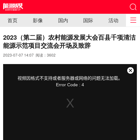
首页
影像
国内
国际
活动
2023（第二届）农村能源发展大会百县千项清洁
能源示范项目交流会开场及致辞
2023-07-07 14:07 阅读：
3602
This
is
a
关
modal
视频因格式不支持或者服务器或网络的问题无法加载。
window.
闭
Error Code : 4
弹
窗