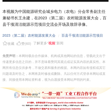
本视频为中国能源研究会城乡电力（农电）分会常务副主任
兼秘书长王永建，在2023（第二届）农村能源发展大会，百
县千项清洁能源示范项目交流会开场及致辞录像。
2023（第二届）农村能源发展大会
百县千项清洁能源示范项目
/
了解更多“
视频
”新闻
收藏
赞(
60
)
免责声明：
本网转载自合作媒体、机构或其他网站的信息，登载此文出于
传递更多信息之目的，并不意味着赞同其观点或证实其内容的真实性。本
网所有信息仅供参考，不做交易和服务的根据。本网内容如有侵权或其它
问题请及时告之，本网将及时修改或删除。凡以任何方式登录本网站或直
接、间接使用本网站资料者，视为自愿接受本网站声明的约束。