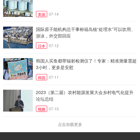
07-14
美国
国际原子能机构总干事称福岛核“处理水”可以饮用、
游泳，外交部回应
07-12
日本
韩国人买鱼都带辐射检测仪了！专家：精准测量需超
3小时，更多是安慰
07-11
韩国
2023（第二届）农村能源发展大会乡村电气化提升
论坛总结
07-10
视频
点击加载更多