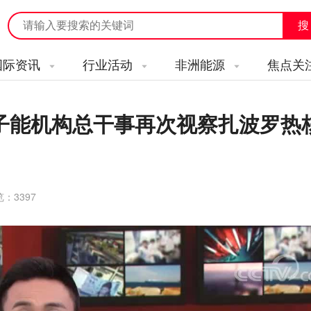
国际资讯
行业活动
非洲能源
焦点关
子能机构总干事再次视察扎波罗热
览：
3397