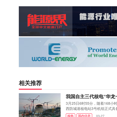
相关推荐
我国自主三代核电“华龙
3月25日6时55分，随着16
西防城港核电站3号机组正式具
步。
核电
国内信息
03-27