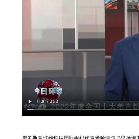
俄罗斯常驻维也纳国际组织代表米哈伊尔乌里扬诺