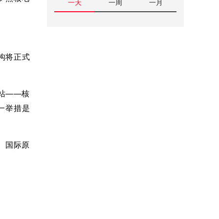
一天
一周
一月
构将正式
站——核
一举措是
。国际原