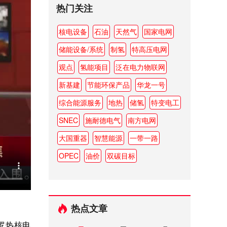
热门关注
核电设备
石油
天然气
国家电网
储能设备/系统
制氢
特高压电网
观点
氢能项目
泛在电力物联网
新基建
节能环保产品
华龙一号
综合能源服务
地热
储氢
特变电工
SNEC
施耐德电气
南方电网
大国重器
智慧能源
一带一路
OPEC
油价
双碳目标
热点文章
罗热核电