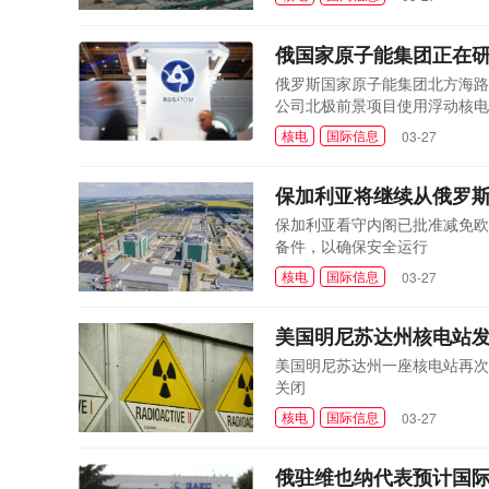
俄国家原子能集团正在
俄罗斯国家原子能集团北方海路
公司北极前景项目使用浮动核电
核电
国际信息
03-27
保加利亚将继续从俄罗
保加利亚看守内阁已批准减免欧
备件，以确保安全运行
核电
国际信息
03-27
美国明尼苏达州核电站发
美国明尼苏达州一座核电站再次
关闭
核电
国际信息
03-27
俄驻维也纳代表预计国