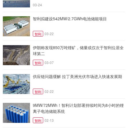
03-24
智利拟建设542MW/2.7GWh电池储能项目
03-22
智利
伊朗称发现850万吨锂矿，储量或仅次于智利位居全
球第二
03-07
智利
供应链问题缓解 拉丁美洲光伏市场进入快速发展期
02-22
智利
9MW/72MWh！智利计划部署持续时间为8小时的锂
离子电池储能系统
02-13
智利