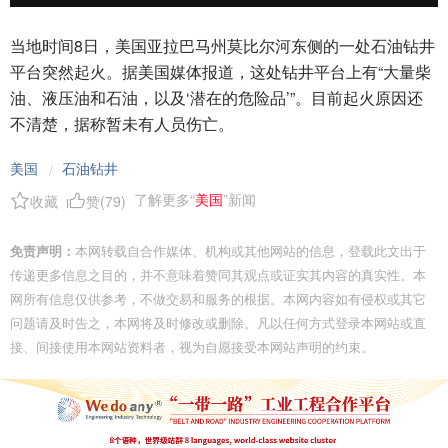
当地时间8日，美国亚拉巴马州莫比尔河东侧的一处石油钻井
平台突然起火。据美国媒体报道，这处钻井平台上有“大量柴
油、液压油和石油，以及‘潜在的危险品’”。目前起火原因还
不清楚，据称暂未有人员伤亡。
美国
石油钻井
/
了解更多“
美国
”新闻
收藏
赞(
79
)
免责声明：
本网转载自合作媒体、机构或其他网站的信息，登载此文出于
传递更多信息之目的，并不意味着赞同其观点或证实其内容的真实性。本
网所有信息仅供参考，不做交易和服务的根据。本网内容如有侵权或其它
问题请及时告之，本网将及时修改或删除。凡以任何方式登录本网站或直
接、间接使用本网站资料者，视为自愿接受本网站声明的约束。