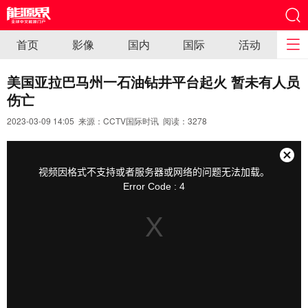
首页
影像
国内
国际
活动
美国亚拉巴马州一石油钻井平台起火 暂未有人员
伤亡
2023-03-09 14:05 来源：CCTV国际时讯 阅读：
3278
This
is
a
关
modal
视频因格式不支持或者服务器或网络的问题无法加载。
window.
闭
Error Code : 4
弹
窗