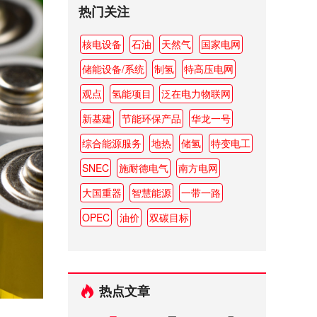
热门关注
核电设备
石油
天然气
国家电网
储能设备/系统
制氢
特高压电网
观点
氢能项目
泛在电力物联网
新基建
节能环保产品
华龙一号
综合能源服务
地热
储氢
特变电工
SNEC
施耐德电气
南方电网
大国重器
智慧能源
一带一路
OPEC
油价
双碳目标
热点文章