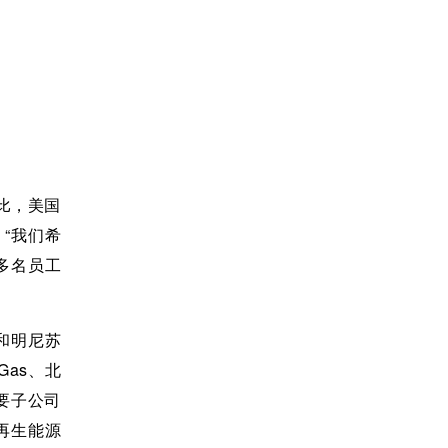
相比，美国
“我们希
多名员工
州和明尼苏
Gas、北
要子公司
可再生能源