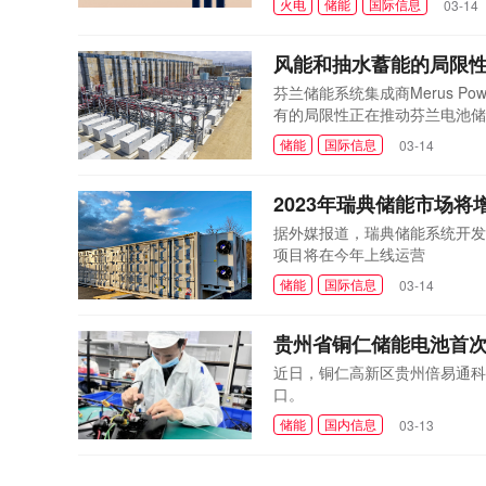
火电
储能
国际信息
03-14
风能和抽水蓄能的局限
芬兰储能系统集成商Merus P
有的局限性正在推动芬兰电池储
储能
国际信息
03-14
2023年瑞典储能市场将
据外媒报道，瑞典储能系统开发商In
项目将在今年上线运营
储能
国际信息
03-14
贵州省铜仁储能电池首
近日，铜仁高新区贵州倍易通科
口。
储能
国内信息
03-13