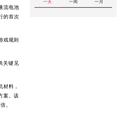
一天
一周
一月
机液流电池
行的首次
变游戏规则
提供关键见
有机材料，
方案。该
两倍。