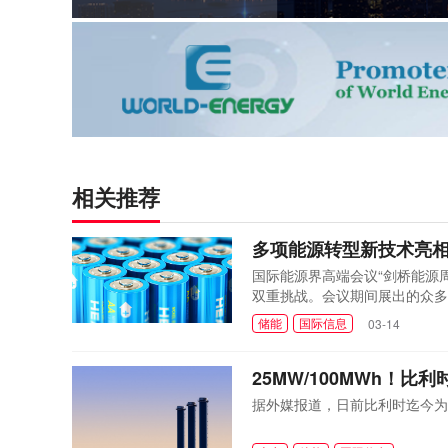
相关推荐
多项能源转型新技术亮相
国际能源界高端会议“剑桥能源周
双重挑战。会议期间展出的众多
储能
国际信息
03-14
25MW/100MWh！
据外媒报道，日前比利时迄今为