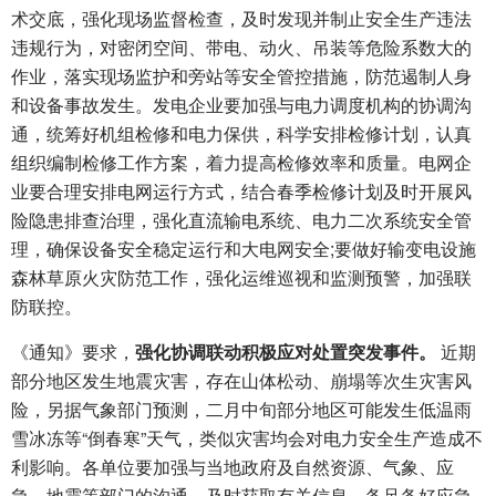
术交底，强化现场监督检查，及时发现并制止安全生产违法
违规行为，对密闭空间、带电、动火、吊装等危险系数大的
作业，落实现场监护和旁站等安全管控措施，防范遏制人身
和设备事故发生。发电企业要加强与电力调度机构的协调沟
通，统筹好机组检修和电力保供，科学安排检修计划，认真
组织编制检修工作方案，着力提高检修效率和质量。电网企
业要合理安排电网运行方式，结合春季检修计划及时开展风
险隐患排查治理，强化直流输电系统、电力二次系统安全管
理，确保设备安全稳定运行和大电网安全;要做好输变电设施
森林草原火灾防范工作，强化运维巡视和监测预警，加强联
防联控。
《通知》要求，
强化协调联动积极应对处置突发事件。
近期
部分地区发生地震灾害，存在山体松动、崩塌等次生灾害风
险，另据气象部门预测，二月中旬部分地区可能发生低温雨
雪冰冻等“倒春寒”天气，类似灾害均会对电力安全生产造成不
利影响。各单位要加强与当地政府及自然资源、气象、应
急、地震等部门的沟通，及时获取有关信息，备足备好应急