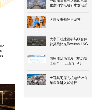
中国能建葛洲坝集团承建
孟底沟水电站引水发电系
统地下厂房岩锚梁开挖完
成
大唐发电领导层调整
大宇工程建设参与联合体
获莫桑比克Rovuma LNG
一期项目授标意向书
国家能源局印发《电力安
全生产“十五五”行动计
划》
土耳其阿库尤核电站计划
年底前进入试运行