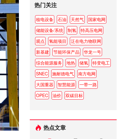
热门关注
核电设备
石油
天然气
国家电网
储能设备/系统
制氢
特高压电网
观点
氢能项目
泛在电力物联网
新基建
节能环保产品
华龙一号
综合能源服务
地热
储氢
特变电工
SNEC
施耐德电气
南方电网
大国重器
智慧能源
一带一路
OPEC
油价
双碳目标
热点文章