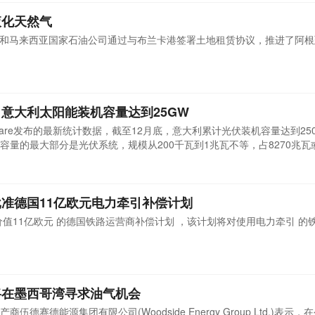
液化天然气
F和马来西亚国家石油公司通过与布兰卡港签署土地租赁协议，推进了阿
意大利太阳能装机容量达到25GW
 Solare发布的最新统计数据，截至12月底，意大利累计光伏装机容量达到25
这一容量的最大部分是光伏系统，规模从200千瓦到1兆瓦不等，占8270兆
准德国11亿欧元电力牵引补偿计划
值11亿欧元 的德国铁路运营商补偿计划 ，该计划将对使用电力牵引 的
将在墨西哥湾寻求油气机会
德赛德能源集团有限公司(Woodside Energy Group Ltd.)表示，