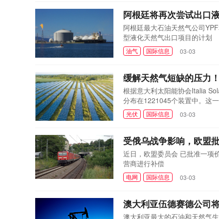
阿根廷将再次尝试出口
阿根廷最大石油天然气公司YP
型液化天然气出口项目的计划
油气
国际信息
03-03
缓解天然气短缺的压力！
根据意大利太阳能协会Italia
分布在1221045个装置中。
33%
光伏
国际信息
03-03
受俄乌战争影响，欧盟批
近日，欧盟委员会 已批准一项价
营商进行补偿
电网
国际信息
03-03
澳大利亚伍德赛德公司
澳大利亚最大的石油和天然气生产商伍