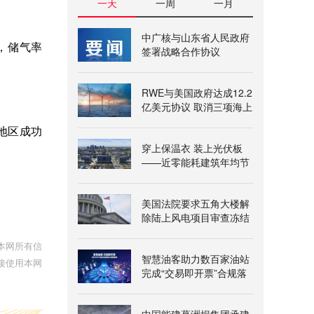
一天
一周
一月
中广核与山东省人民政府
，储气率
签署战略合作协议
RWE与美国政府达成12.2
。
亿美元协议 取消三项海上
风电租赁
地区成功
穿上保温衣 装上光伏板
——近零能耗建筑年均节
能超三百万千瓦时
美国法院要求五角大楼解
除陆上风电项目审查冻结
本网所有信
智慧油客助力数百家油站
接使用本网
完成“交易即开票”合规落
地