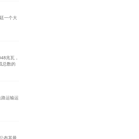
根廷一个大
048兆瓦，
瓦或总数的
铁路运输运
在公布其最