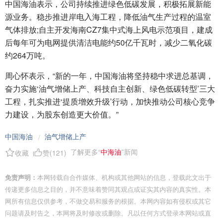
中国海油表示，公司持续推进绿色低碳发展，积极拓展新能
源业务。稳步推进岸电入海工程，降低油气生产过程的温室
气体排放;自主开发海南CZ7集中式海上风电示范项目，建成
后每年可为电网提供清洁电能约50亿千瓦时，减少二氧化碳
约264万吨。
周心怀表示，“新的一年，中国海油将坚持稳中求进总基调，
奋力实施‘油气增储上产、科技自主创新、绿色低碳转型’三大
工程，扎实推进‘提质增效升级’行动，加快推动公司核心竞争
力建设，为股东创造更大价值。”
中国海油
油气增储上产
/
了解更多“
中海油
”新闻
收藏
赞(
121
)
免责声明：
本网转载自合作媒体、机构或其他网站的信息，登载此文出于
传递更多信息之目的，并不意味着赞同其观点或证实其内容的真实性。本
网所有信息仅供参考，不做交易和服务的根据。本网内容如有侵权或其它
问题请及时告之，本网将及时修改或删除。凡以任何方式登录本网站或直