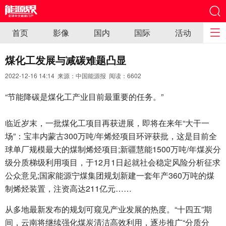
首页
影像
国内
国际
活动
煤化工发展与减碳难题凸显
2022-12-16 14:14 来源：中国能源报 阅读：
6602
“节能降碳是煤化工产业目前最重要的任务。”
临近岁末，一批煤化工项目再获进展，即将在来年“大干一
场”：宝丰内蒙古300万吨/年烯烃项目环评获批，这是目前全
球单厂规模最大的煤制烯烃项目;新疆慧能1500万吨/年煤炭分
级分质梯级利用项目，于12月1日起就社会稳定风险分析征求
公众意见;国家能源宁煤集团规划新建一套年产360万吨的煤
制烯烃装置，注资高达211亿元……
从多地最新发布的规划可窥见产业发展的热度。“十四五”期
间，云南将继续强化煤炭清洁高效利用，逐步推广“分质分