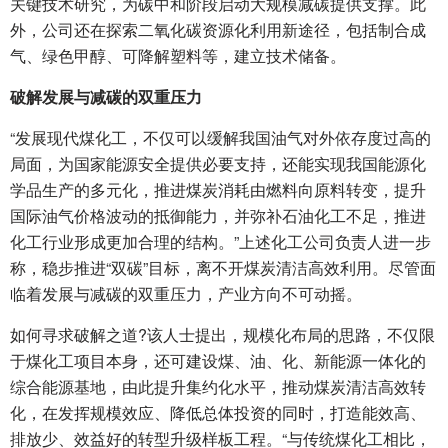
关键技术研究，为碳中和阶段启动大规模减碳提供支撑。此
外，公司还在探索二氧化碳资源化利用新途径，包括制合成
气、绿色甲醇、可降解塑料等，建立技术储备。
破解发展与减碳的双重压力
“发展现代煤化工，不仅可以缓解我国油气对外依存度过高的
局面，为国家能源安全提供必要支持，还能实现我国能源化
学品生产的多元化，推进煤炭消耗由燃料向原料转变，提升
国际油气价格波动的抵御能力，并弥补石油化工不足，推进
化工行业形成更加合理的结构。”上述化工公司负责人进一步
称，稳步推进“双碳”目标，离不开煤炭清洁高效利用。尽管面
临着发展与减碳的双重压力，产业方向不可动摇。
如何寻求破解之道?该人士提出，规模化布局的思路，不仅限
于煤化工项目本身，还可建设煤、油、化、新能源一体化的
综合能源基地，由此提升集约化水平，推动煤炭清洁高效转
化，在发挥规模效应、降低总体投资的同时，打造能效高、
排放少、效益好的转型升级样板工程。“与传统煤化工相比，