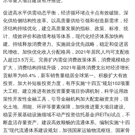
示等重大项目建设有序推进。
促进高水平供需动态平衡，经济循环堵点卡点有效破除。深
化供给侧结构性改革。以高质量供给引领和创造新需求，经
济结构持续优化，建立高质量发展的指标、政策、标准、统
计、绩效评价和政绩考核等体系，现代化经济体系加快构
建。持续释放消费潜力。实施就业优先战略，稳定和促进居
民增收。加快优化收入分配格局，2021年居民人均可支配收
入超过3.5万元。完善扩内需促消费政策体系，消费规模稳步
扩大，消费结构持续升级，2021年最终消费支出对经济增长
贡献率为65.4%，新车销售量稳居全球第一。积极扩大有效
投资。加大补短板投资力度，有序实施“十四五”规划102项重
大工程。建立推进有效投资重要项目协调机制，科学运用政
策性开发性金融工具，引导金融机构加大配套融资支持，强
化土地、用能、环评等要素保障，加快推进重大项目建设。
稳妥开展基础设施领域不动产投资信托基金(REITs)试点，不
断盘活存量资产。建设高效顺畅的流通体系。编制实施“十四
五”现代流通体系建设规划，加强国家运输物流枢纽、国家骨