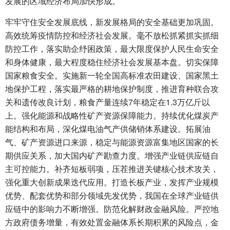
发展的区域经济布局加快形成。
牢牢守住安全发展底线，新发展格局的安全基础更加巩固。
高效统筹疫情防控和经济社会发展。毫不放松抓紧抓实抓细
防控工作，落实助企纾困政策，最大限度保护人民生命安全
和身体健康，最大程度稳住经济社会发展基本盘。切实保障
国家粮食安全。实施新一轮全国高标准农田建设、国家黑土
地保护工程，落实最严格的耕地保护制度，推进育种联合攻
关和遗传改良计划，粮食产量连续7年稳定在1.3万亿斤以
上。强化能源和战略性矿产资源保障能力。持续优化煤炭产
能结构和布局，深化煤电油气产供储销体系建设。拓展油
气、矿产资源进口来源，稳定与能源资源富集地区国家的长
期供应关系，加大国内矿产勘查力度。增强产业链供应链自
主可控能力。补齐短板弱项，压茬推进关键核心技术攻关，
强化重大创新成果迭代应用。打造长板产业，发挥产业规模
优势、配套优势和部分领域先发优势，我国在全球产业链供
应链中的影响力不断增强。防范化解财政金融风险。严控地
方政府债务增量，有效处置金融体系长期积累的风险点，金