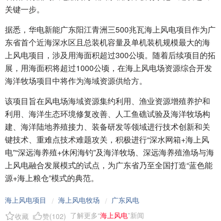
关键一步。
据悉，华电新能广东阳江青洲三500兆瓦海上风电项目作为广
东省首个近海深水区且总装机容量及单机装机规模最大的海
上风电项目，涉及用海面积超过300公顷。随着后续项目的拓
展，用海面积将超过1000公顷，在海上风电场资源综合开发
海洋牧场项目中将作为海域资源供给方。
该项目旨在风电场海域资源集约利用、渔业资源增殖养护和
利用、海洋生态环境修复改善、人工鱼礁试验及海洋牧场构
建、海洋陆地养殖接力、装备研发等领域进行技术创新和关
键技术、重难点技术难题攻关，积极进行“深水网箱+海上风
电”“深远海养殖+休闲海钓”及海洋牧场、深远海养殖渔场与海
上风电融合发展模式的试点，为广东省乃至全国打造“蓝色能
源+海上粮仓”模式的典范。
海上风电项目
海上风电牧场
广东风电
/
/
了解更多“
海上风电
”新闻
收藏
赞(
102
)