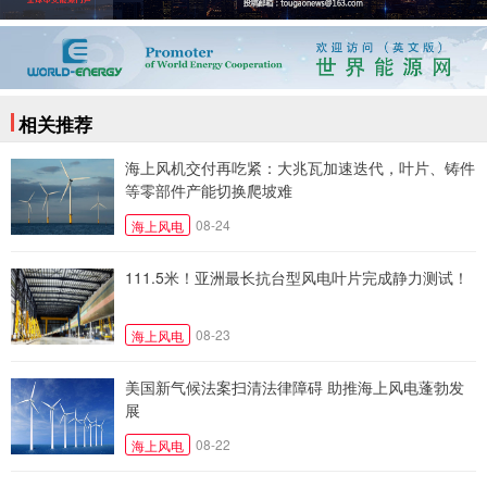
相关推荐
海上风机交付再吃紧：大兆瓦加速迭代，叶片、铸件
等零部件产能切换爬坡难
08-24
海上风电
111.5米！亚洲最长抗台型风电叶片完成静力测试！
08-23
海上风电
美国新气候法案扫清法律障碍 助推海上风电蓬勃发
展
08-22
海上风电