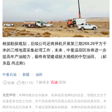
根据勘探规划，后续公司还将择机开展第三期269.26平方千
米的三维地震采集处理工作，未来，中曼温宿区块将进一步
提高年产油能力，最终有望建成较大规模的中型油田。（郝
东磊 尚志刚）
中曼石油
新疆
油田
/
/
了解更多“
石油
”新闻
收藏
赞(
115
)
免责声明：
本网转载自合作媒体、机构或其他网站的信息，登载此文出于
传递更多信息之目的，并不意味着赞同其观点或证实其内容的真实性。本
网所有信息仅供参考，不做交易和服务的根据。本网内容如有侵权或其它