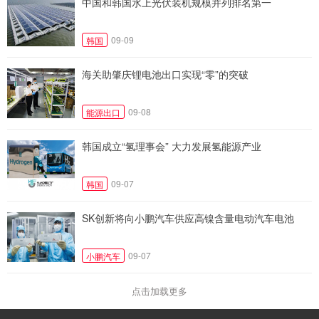
中国和韩国水上光伏装机规模并列排名第一
09-09
韩国
海关助肇庆锂电池出口实现“零”的突破
09-08
能源出口
韩国成立“氢理事会” 大力发展氢能源产业
09-07
韩国
SK创新将向小鹏汽车供应高镍含量电动汽车电池
09-07
小鹏汽车
点击加载更多