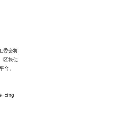
组委会将
、区块使
平台。
e=cing