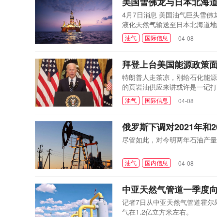
美国雪佛龙与日本北海
4月7日消息 美国油气巨头雪
液化天然气输送至日本北海道地
油气
国际信息
04-08
拜登上台美国能源政策面
特朗普人走茶凉，刚给石化能源
的页岩油供应来讲或许是一记打
油气
国际信息
04-08
俄罗斯下调对2021年和
尽管如此，对今明两年石油产量
油气
国内信息
04-08
中亚天然气管道一季度向
记者7日从中亚天然气管道霍尔
气在1.2亿立方米左右。