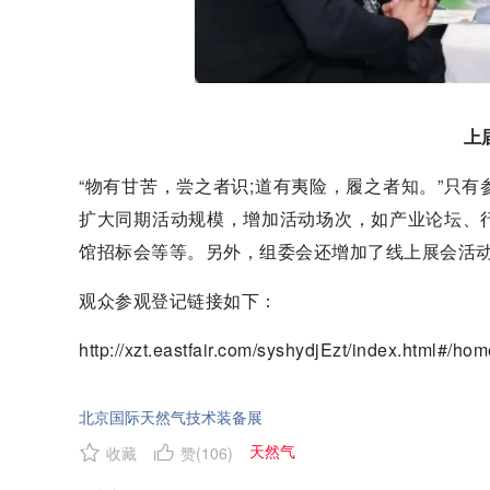
上
“物有甘苦，尝之者识;道有夷险，履之者知。”只
扩大同期活动规模，增加活动场次，如产业论坛、
馆招标会等等。另外，组委会还增加了线上展会活动
观众参观登记链接如下：
http://xzt.eastfair.com/syshydjEzt/index.html#/
北京国际天然气技术装备展
天然气
收藏
赞(
106
)