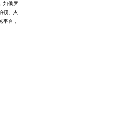
，如俄罗
伯顿、杰
览平台，