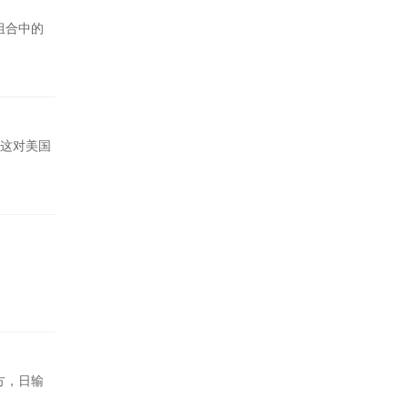
组合中的
这对美国
方，日输