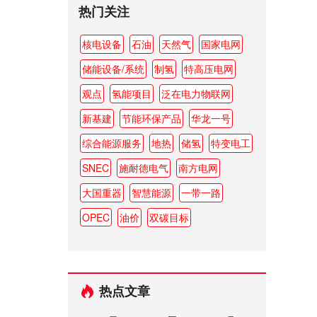
热门关注
核电设备
石油
天然气
国家电网
储能设备/系统
制氢
特高压电网
观点
氢能项目
泛在电力物联网
新基建
节能环保产品
华龙一号
综合能源服务
地热
储氢
特变电工
SNEC
施耐德电气
南方电网
大国重器
智慧能源
一带一路
OPEC
油价
双碳目标
热点文章