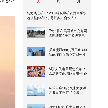
单机24小
一天
一周
一月
乌海核心矿区120万吨级煤矿及海量采场
地坑整体转让，寻找实力合伙人！
EVgo将在美国城市充电网
络部署500千瓦超级充电
桩
沃旭能源250兆瓦Old 300
储能项目在德克萨斯州投
运
AI算力供电困局怎么破？
这场数字电源峰会用“含金
量”给出答案
全球首座16兆瓦张力腿浮
式风电平台正式投运
澳大利亚拟扩大屋顶光伏