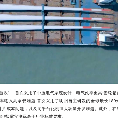
三个“首次” ：首次采用了中压电气系统设计，电气效率更高;齿轮
率输入高承载难题;首次采用了明阳自主研发的全球最长180
叶片成本问题，以及同平台化机组大容量开发难题。此外，在
内部盐雾实测远高于行业标准要求。