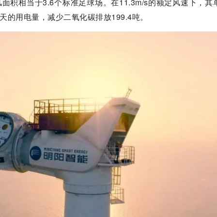
积相当于3.6个标准足球场。在11.3m/s的额定风速下，其
天的用电量，减少二氧化碳排放199.4吨。