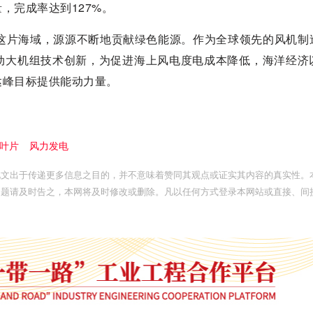
，完成率达到127%。
兴化湾这片海域，源源不断地贡献绿色能源。作为全球领先的风机制
动大机组技术创新，为促进海上风电度电成本降低，海洋经济
达峰目标提供能动力量。
叶片
风力发电
此文出于传递更多信息之目的，并不意味着赞同其观点或证实其内容的真实性。
问题请及时告之，本网将及时修改或删除。凡以任何方式登录本网站或直接、间