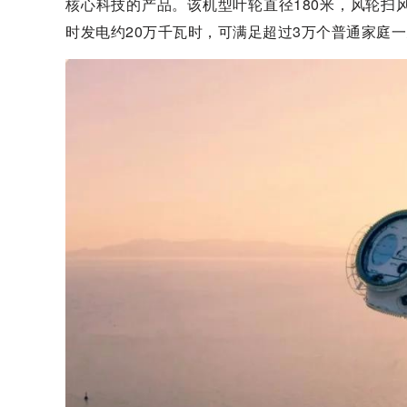
核心科技的产品。该机型叶轮直径180米，风轮扫风面
时发电约20万千瓦时，可满足超过3万个普通家庭一