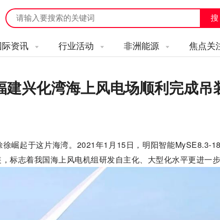
国际资讯
行业活动
非洲能源
焦点关
福建兴化湾海上风电场顺利完成吊
起于这片海湾。2021年1月15日，明阳智能MySE8.3-1
装，标志着我国海上风电机组研发自主化、大型化水平更进一