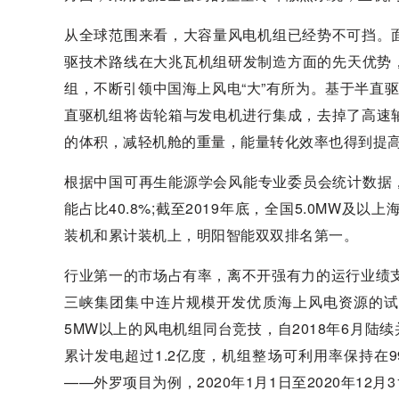
从全球范围来看，大容量风电机组已经势不可挡。
驱技术路线在大兆瓦机组研发制造方面的先天优势，先后推出M
组，不断引领中国海上风电“大”有所为。基于半直
直驱机组将齿轮箱与发电机进行集成，去掉了高速
的体积，减轻机舱的重量，能量转化效率也得到提
根据中国可再生能源学会风能专业委员会统计数据，2
能占比40.8%;截至2019年底，全国5.0MW及以
装机和累计装机上，明阳智能双双排名第一。
行业第一的市场占有率，离不开强有力的运行业绩支撑
三峡集团集中连片规模开发优质海上风电资源的试
5MW以上的风电机组同台竞技，自2018年6月陆续并网
累计发电超过1.2亿度，机组整场可利用率保持在
——外罗项目为例，2020年1月1日至2020年12月