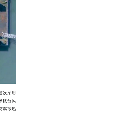
箱首次采用
米抗台风
防腐散热