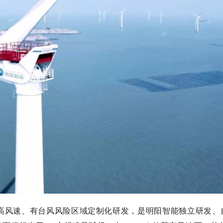
海峡等高风速、有台风风险区域定制化研发，是明阳智能独立研发、