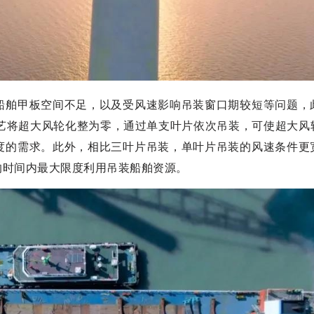
船舶甲板空间不足，以及受风速影响吊装窗口期较短等问题，
。该工艺将超大风轮化整为零，通过单支叶片依次吊装，可使超大风
度的需求。此外，相比三叶片吊装，单叶片吊装的风速条件更
的时间内最大限度利用吊装船舶资源。