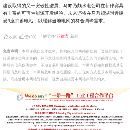
建设取得的又一突破性进展。马帕乃颇水电公司在菲律宾具
有丰富的可再生能源开发经验。未来还将在马乃颇湖附近建
设3座抽蓄电站，以缓解当地电网的符合调峰需求。
了解更多“
菲律宾
”新闻
收藏
赞(
90
)
免责声明：
本网转载自合作媒体、机构或其他网站的信息，登载此文出于
传递更多信息之目的，并不意味着赞同其观点或证实其内容的真实性。本
网所有信息仅供参考，不做交易和服务的根据。本网内容如有侵权或其它
问题请及时告之，本网将及时修改或删除。凡以任何方式登录本网站或直
接、间接使用本网站资料者，视为自愿接受本网站声明的约束。