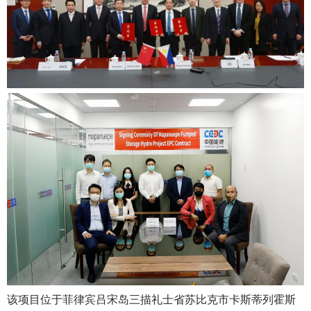
该项目位于菲律宾吕宋岛三描礼士省苏比克市卡斯蒂列霍斯