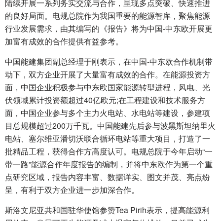
陆续开展一系列务实交流与合作，呈现多点突破、快速推进
的良好局面。电规总院作为我国重要的能源智库，聚焦能源
行业发展需求，由其编写的《报告》将为中国-中东欧开展更
加富有成效的合作提供有益参考。
中国能建集团副总经理于刚表示，在中国-中东欧合作机制带
动下，双方企业开展了大量富有成效的合作。在能源投资方
面，中国企业积极参与中东欧国家能源转型进程，风电、光
伏领域累计投资额超过40亿欧元;在工程建设和技术服务方
面，中国企业参与多个主力火电站、水电站等建设，参建项
目总规模超过200万千瓦。中国能建先后参与波黑斯坦纳里火
电站、塞尔维亚潘切沃联合循环电站等重大项目，打造了一
批精品工程，获得合作方高度认可。电规总院于今年启动“一
带一路”能源合作年度报告的编制，并将中东欧作为第一个重
点研究区域，报告内容丰富、数据详实、图文并茂、亮点纷
呈，有利于双方企业进一步加深合作。
斯洛文尼亚共和国驻华使馆参赞Tea Pirih表示，提高能源利