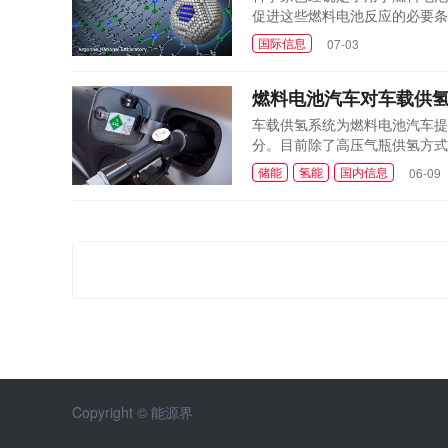
促进这些燃料电池反应的必要条件
用有助于改善性能。
国际信息
07-03
燃料电池汽车对车载供
车载供氢系统为燃料电池汽车提
分。目前除了高压气瓶供氢方式
制氢，包括铝粉制氢、甲醇制氢
储能
氢能
国内信息
06-09
车对车载供氢系统有多方面的要
Copyright © 能源界