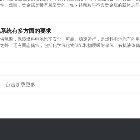
。然而，贵金属是​​稀有且昂贵的。铂 - 钴颗粒与不含贵金属的载体之
氢系统有多方面的要求
供氢源，保障燃料电池汽车安全、可靠、稳定运行，是燃料电池汽车的重
之外，还有固态储氢，包括化学氢化物储氢和物理吸附储氢；有机液体储
、硼氢化钠制氢、氨制氢、乙醇制氢等多种供氢方式。对此，我们认为燃
求。