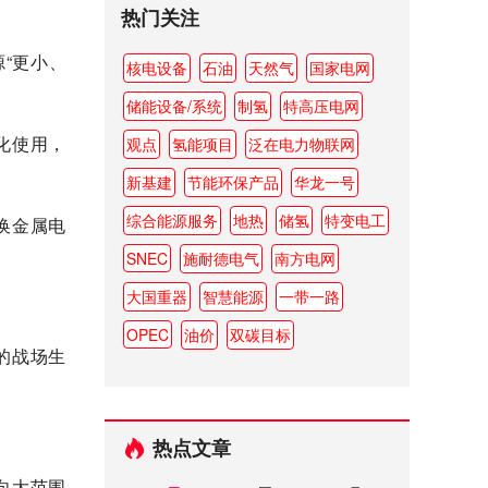
热门关注
“更小、
核电设备
石油
天然气
国家电网
储能设备/系统
制氢
特高压电网
化使用，
观点
氢能项目
泛在电力物联网
新基建
节能环保产品
华龙一号
综合能源服务
地热
储氢
特变电工
换金属电
SNEC
施耐德电气
南方电网
大国重器
智慧能源
一带一路
OPEC
油价
双碳目标
的战场生
热点文章
向大范围