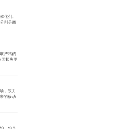
催化剂。
乎分别是商
取严格的
韩国损失更
现场，致力
未来的移动
铂。铂是