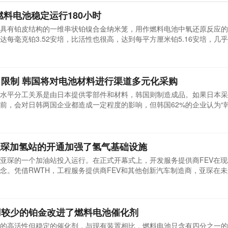
燃料电池稳定运行180小时
具有铂皮结构的一维串状铂镍合金纳米笼，用作燃料电池中氧还原反应的
每毫克铂3.52安培，比活性也很高，达到每平方厘米铂5.16安培，几
限制 韩国将对电池材料进行渠道多元化采购
水平分工关系是由日本提供零部件和材料，韩国则制造成品。如果日本采
前，会对日韩两国企业都造成一定程度的影响，但韩国62%的企业认为“
亚琛加氢站的开通加强了氢气基础设施
亚琛的一个加油站投入运行。在正式开幕式上，开发服务提供商FEV在
念。凭借RWTH，工程服务提供商FEV和其他创新汽车制造商，亚琛在
中心。因此，第一个加氢站在该地区投入运行是合乎逻辑的。
用较少的铂金改进了燃料电池催化剂
的高活性但稳定的催化剂，与现有装置相比，燃料电池只含有四分之一的