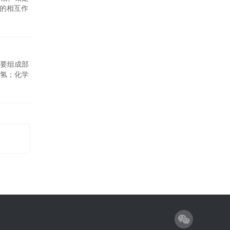
间的相互作
要组成部
氢；化学
料电池汽