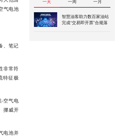
一天
一周
一月
空气电池
智慧油客助力数百家油站
完成“交易即开票”合规落
地
备、笔记
性非常符
流特征极
-空气电
。挪威开
气电池并