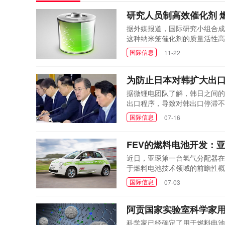
研究人员制高效催化剂 
据外媒报道，国际研究小组合成
这种纳米笼催化剂的质量活性高达
用铂碳催化剂的17倍和14倍。
国际信息
11-22
为防止日本对韩扩大出口
据微锂电团队了解，韩日之间的
出口程序，导致对韩出口停滞不
大”。
国际信息
07-16
FEV的燃料电池开发：
近日，亚琛第一台氢气分配器在
于燃料电池技术领域的前瞻性概
性方面现在被视为德国的竞争力
国际信息
07-03
阿贡国家实验室科学家
科学家已经确定了用于燃料电池