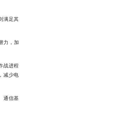
则满足其
潜力，加
作战进程
，减少电
、通信基