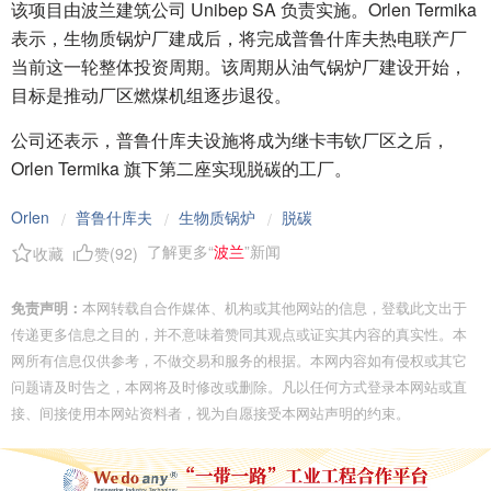
该项目由波兰建筑公司 Unibep SA 负责实施。Orlen Termika
表示，生物质锅炉厂建成后，将完成普鲁什库夫热电联产厂
当前这一轮整体投资周期。该周期从油气锅炉厂建设开始，
目标是推动厂区燃煤机组逐步退役。
公司还表示，普鲁什库夫设施将成为继卡韦钦厂区之后，
Orlen Termika 旗下第二座实现脱碳的工厂。
Orlen
普鲁什库夫
生物质锅炉
脱碳
/
/
/
了解更多“
波兰
”新闻
收藏
赞(
92
)
免责声明：
本网转载自合作媒体、机构或其他网站的信息，登载此文出于
传递更多信息之目的，并不意味着赞同其观点或证实其内容的真实性。本
网所有信息仅供参考，不做交易和服务的根据。本网内容如有侵权或其它
问题请及时告之，本网将及时修改或删除。凡以任何方式登录本网站或直
接、间接使用本网站资料者，视为自愿接受本网站声明的约束。