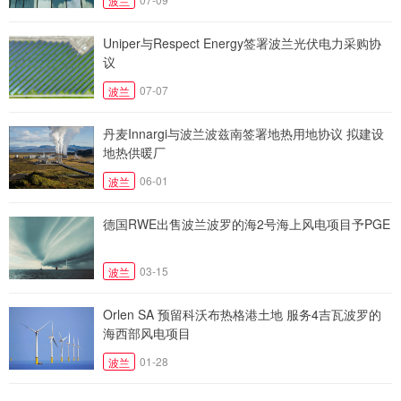
波兰
Uniper与Respect Energy签署波兰光伏电力采购协
议
07-07
波兰
丹麦Innargi与波兰波兹南签署地热用地协议 拟建设
地热供暖厂
06-01
波兰
德国RWE出售波兰波罗的海2号海上风电项目予PGE
03-15
波兰
Orlen SA 预留科沃布热格港土地 服务4吉瓦波罗的
海西部风电项目
01-28
波兰