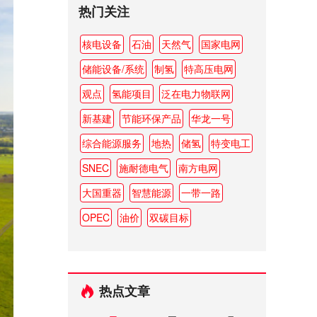
热门关注
核电设备
石油
天然气
国家电网
储能设备/系统
制氢
特高压电网
观点
氢能项目
泛在电力物联网
新基建
节能环保产品
华龙一号
综合能源服务
地热
储氢
特变电工
SNEC
施耐德电气
南方电网
大国重器
智慧能源
一带一路
OPEC
油价
双碳目标
热点文章