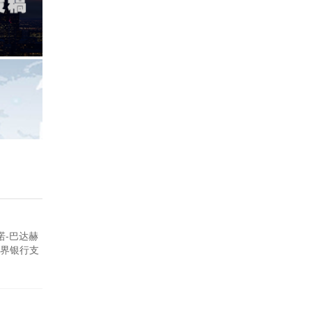
诺-巴达赫
界银行支
能发电厂，
2年，是塔