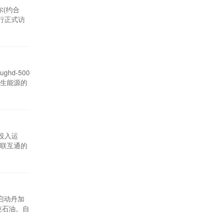
尔(约合
行正式访
问活动。
选址于帕
ghd-500
生能源的
网络连接
项目，总价
式投入运
联互通的
最大区域
斯坦段将
启动丹加
吨石油。自
试运行，