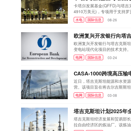
卡塔尔发展基金(QFFD)与塔
4910万美元)，专项用于支
问期间，代表团由总干事法赫德
水电
国际信息
08-26
访问期间，代表团不仅参观了罗
米尔山脉的瓦赫...
欧洲复兴开发银行向塔
欧洲复兴开发银行与塔吉克斯坦 Shaba
变电站现代化项目的技术支持。
整合，并改善区域互联互通。塔
电网
国际信息
03-24
至关重要。2024 年，欧洲复兴
值达 8800 ...
CASA-1000跨境高压
近日，塔吉克斯坦能源和水资源部宣
营。该项目旨在将吉尔吉斯斯坦
重要一环。塔吉克斯坦能源与水资
电网
国际信息
03-08
项目。目前，塔吉克斯坦和吉尔
于今年上半年完成...
塔吉克斯坦计划2025
塔吉克斯坦经济发展和贸易部长
拉自由经济区的炼油厂。该炼油
2018年以来，由于原材料短