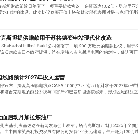
吉克斯坦财政部近日签署了一项重要贷款协议，金额高达1.82亿卡塔尔里亚
持罗贡水电站的建设。此次协议签署正值卡塔尔财政部代表团对塔吉克斯坦进
·哈马德·苏莱提亲自率领，塔吉克斯坦政府多位高级官员也出席了此次访
贡水电站的项目现场，还详细考察了项目的实际进展情况。罗贡水电项目
吉克斯坦提供赠款用于苏格德变电站现代化改造
khoi Intikoli Barki 公司签署了一项 200 万欧元的赠款协议，用于Su
该项赠款由日本政府提供，旨在增强塔吉克斯坦电网的稳定性，促进可再
吉克斯坦能源部表示，该项目对于加强该国能源基础设施、扩大区域能源
开发银行对塔吉克斯坦的年度投资较 2023 年增长了四倍，签署了 23 个
输电线路预计2027年投入运营
布，跨境高压输电线路CASA-1000(中亚-南亚)预计将于2027年正
和塔吉克斯坦的能源系统与阿富汗和巴基斯坦连接起来，形成区域能源互
源部长达勒尔·朱马在杜尚别表示：CASA-1000项目是涉及四个国家的
吉斯斯坦的建设工作已经完成，巴基斯坦的建设也在快速推进。预计巴基
年全面启动丹加拉炼油厂
扎夫基·扎夫基佐达在新闻发布会上表示，塔吉克斯坦计划于2025年全面
厂由中国东英合利投资发展有限公司投资1亿美元建造，年产能为120万
缺，该炼油厂一直未投入运营。扎夫基佐达透露，炼油厂已于2024年底开始