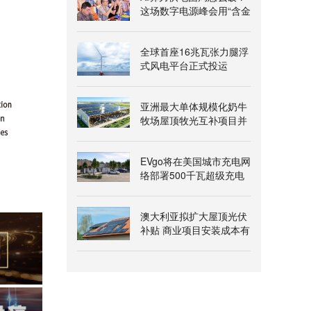
这场数字电源峰会用“含金
量”给出答案
全球首座16兆瓦张力腿浮
式风电平台正式投运
亚洲最大单体规模化奶牛
牧场屋顶牧光互补项目并
网发电
EVgo将在美国城市充电网
络部署500千瓦超级充电
桩
澳大利亚拟扩大屋顶光伏
补贴 商业项目安装成本有
望降两成