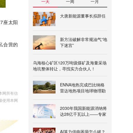
一天
一周
一月
大唐新能源董事长拟辞任
7座太阳
新方法破解非常规油气“地
公私合营的
下迷宫”
乌海核心矿区120万吨级煤矿及海量采场
地坑整体转让，寻找实力合伙人！
ENNA地热完成巴比纳格
雷达地热项目地球物理勘
本网所有信
查
接使用本网
2030年我国新能源消纳将
达28亿千瓦以上——专家
解读《新型电力系统建
设“十五五”规划》
AI算力供电困局怎么破？