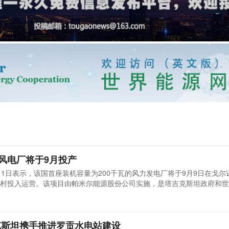
瓦风电厂将于9月投产
1日表示，该国首座装机容量为200千瓦的风力发电厂将于9月9日在戈尔
村投入运营。该项目由帕米尔能源股份公司实施，是塔吉克斯坦政府和世
分。帕米尔能源公司表示，目前已在穆尔加布县偏远地区建成22座太阳
产7座太阳能发电厂，总装机容量540千瓦。帕米尔能源公司成立于200
克斯坦携手推进罗贡水电站建设