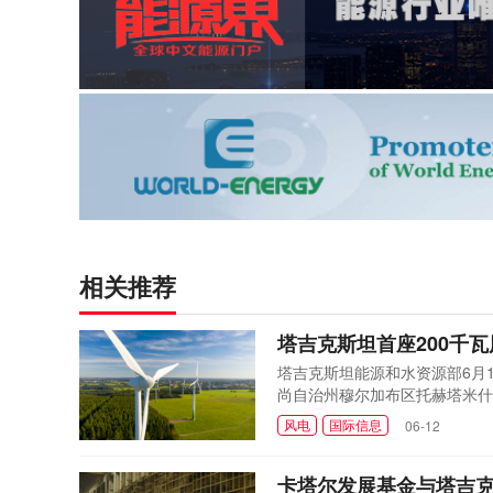
相关推荐
塔吉克斯坦首座200千
塔吉克斯坦能源和水资源部6月1
尚自治州穆尔加布区托赫塔米什
持开展的农村电气化计划的一部
风电
国际信息
06-12
总装机容量13兆瓦，计划在再投
吉克斯坦政府、阿...
卡塔尔发展基金与塔吉