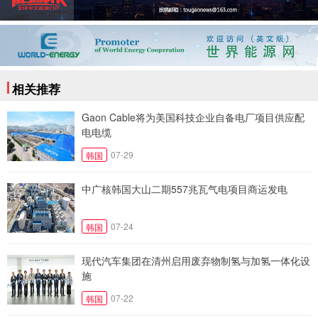
相关推荐
Gaon Cable将为美国科技企业自备电厂项目供应配
电电缆
07-29
韩国
中广核韩国大山二期557兆瓦气电项目商运发电
07-24
韩国
现代汽车集团在清州启用废弃物制氢与加氢一体化设
施
07-22
韩国