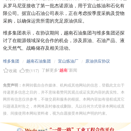
从罗马尼亚接收了第一批杰诺原油，用于宜山炼油和石化有
限公司。据宜山石油公司表示，正在考虑按季度采购及货物
采购，以确保运营所需的充足原油供应。
维多集团表示，在协议期间，越南石油集团与维多集团还探
讨了在能源领域深化合作的机会，涉及原油、石油产品、液
化天然气、战略储存及相关活动。
维多集团
越南石油集团
宜山炼油厂
原油供应协议
/
/
/
了解更多“
越南
”新闻
收藏
赞(
117
)
免责声明：
本网转载自合作媒体、机构或其他网站的信息，登载此文出于
传递更多信息之目的，并不意味着赞同其观点或证实其内容的真实性。本
网所有信息仅供参考，不做交易和服务的根据。本网内容如有侵权或其它
问题请及时告之，本网将及时修改或删除。凡以任何方式登录本网站或直
接、间接使用本网站资料者，视为自愿接受本网站声明的约束。