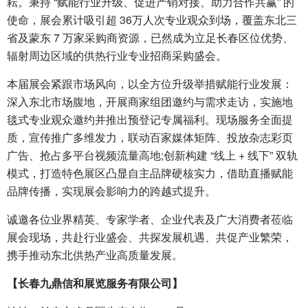
耘。秉持 “赋能行业升级、促进产销对接、助力合作共赢” 的
使命，展会累计吸引超 36万人次专业观众到场，覆盖东北三
省及蒙东 7 万家采购商资源，已然成为立足长春区位优势、
辐射周边区域的供热行业专业招商采购盛会。
本届展会紧跟市场风向，以全方位升级举措赋能行业发展：
深入东北市场腹地，开展商家组团邀约与需求走访，实施地
毯式专业观众邀约并推出预登记专属福利。现场服务全面提
质，宣传推广多维发力，联动百家媒体矩阵、投放杂志彩页
广告、抢占多平台视频流量高地;创新构建 “线上 + 线下” 双轨
模式，打造特色展区凸显自主品牌硬核实力，借助直播赋能
品牌传播，实现展会影响力的跨越式提升。
诚邀各位业界精英、专家学者、企业代表及广大消费者莅临
展会现场，共赴行业盛会、共探发展机遇、共促产业繁荣，
携手推动东北供热产业高质量发展。
【长春九鼎信和展览服务有限公司】