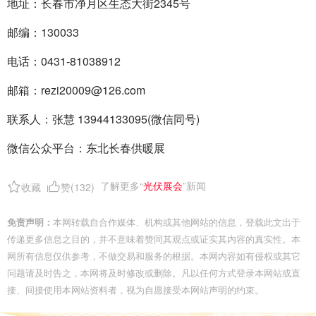
地址：长春市净月区生态大街2345号
邮编：130033
电话：0431-81038912
邮箱：rezi20009@126.com
联系人：张慧 13944133095(微信同号)
微信公众平台：东北长春供暖展
了解更多“
光伏展会
”新闻
收藏
赞(
132
)
免责声明：
本网转载自合作媒体、机构或其他网站的信息，登载此文出于
传递更多信息之目的，并不意味着赞同其观点或证实其内容的真实性。本
网所有信息仅供参考，不做交易和服务的根据。本网内容如有侵权或其它
问题请及时告之，本网将及时修改或删除。凡以任何方式登录本网站或直
接、间接使用本网站资料者，视为自愿接受本网站声明的约束。