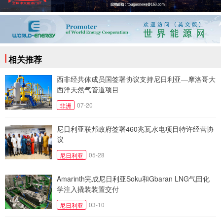
相关推荐
西非经共体成员国签署协议支持尼日利亚—摩洛哥大
西洋天然气管道项目
07-20
非洲
尼日利亚联邦政府签署460兆瓦水电项目特许经营协
议
05-28
尼日利亚
Amarinth完成尼日利亚Soku和Gbaran LNG气田化
学注入撬装装置交付
03-10
尼日利亚