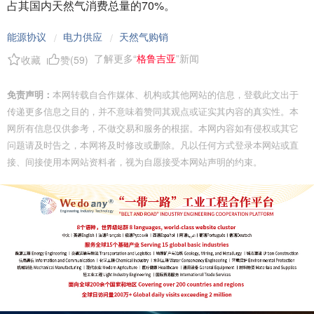
占其国内天然气消费总量的70%。
能源协议
电力供应
天然气购销
/
/
了解更多“
格鲁吉亚
”新闻
收藏
赞(
59
)
免责声明：
本网转载自合作媒体、机构或其他网站的信息，登载此文出于
传递更多信息之目的，并不意味着赞同其观点或证实其内容的真实性。本
网所有信息仅供参考，不做交易和服务的根据。本网内容如有侵权或其它
问题请及时告之，本网将及时修改或删除。凡以任何方式登录本网站或直
接、间接使用本网站资料者，视为自愿接受本网站声明的约束。