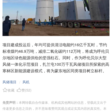
项目建成投运后，年均可提供清洁电能约16亿千瓦时，节约
标准煤约46.9万吨，减排二氧化碳约112万吨，将成为呼伦贝
尔地区绿色能源供给的坚强柱石。同时，作为呼伦贝尔大型
风储一体化示范项目，扎兰屯100万千瓦风储项目所探索的高
寒林区新能源建设模式，将为蒙东地区同类项目树立标杆。
风储项目
风机
/
收藏
赞(
52
)
免责声明：
本网转载自合作媒体、机构或其他网站的信息，登载此文出于
传递更多信息之目的，并不意味着赞同其观点或证实其内容的真实性。本