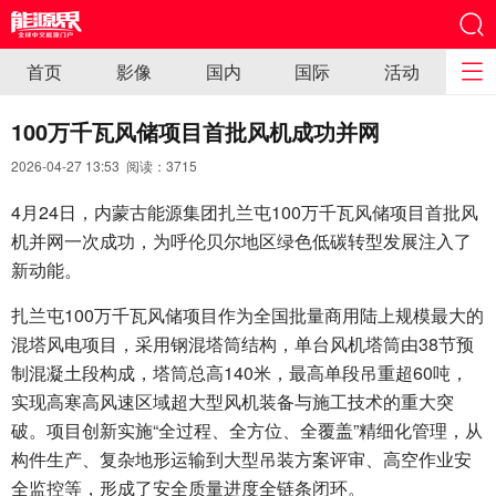
首页
影像
国内
国际
活动
100万千瓦风储项目首批风机成功并网
2026-04-27 13:53 阅读：
3715
4月24日，内蒙古能源集团扎兰屯100万千瓦风储项目首批风
机并网一次成功，为呼伦贝尔地区绿色低碳转型发展注入了
新动能。
扎兰屯100万千瓦风储项目作为全国批量商用陆上规模最大的
混塔风电项目，采用钢混塔筒结构，单台风机塔筒由38节预
制混凝土段构成，塔筒总高140米，最高单段吊重超60吨，
实现高寒高风速区域超大型风机装备与施工技术的重大突
破。项目创新实施“全过程、全方位、全覆盖”精细化管理，从
构件生产、复杂地形运输到大型吊装方案评审、高空作业安
全监控等，形成了安全质量进度全链条闭环。