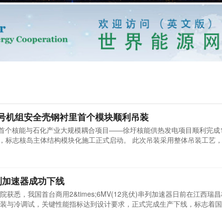
号机组安全壳钢衬里首个模块顺利吊装
球首个核能与石化产业大规模耦合项目——徐圩核能供热发电项目顺利完成
吊装，标志核岛主体结构模块化施工正式启动。 此次吊装采用整体吊装工艺
全质量受控，模块最终精准就位，为后续施工有序推进奠定了坚实基础。
能化为钢衬里MK1成功吊装奠定了坚实基础。中核华兴在徐圩核能供热
列加速器成功下线
悉，我国首台商用2&times;6MV(12兆伏)串列加速器日前在江西瑞
装与冷调试，关键性能指标达到设计要求，正式完成生产下线，标志着国
串列加速器是核科学研究和核技术应用的国之重器，涉及加速器物理、高