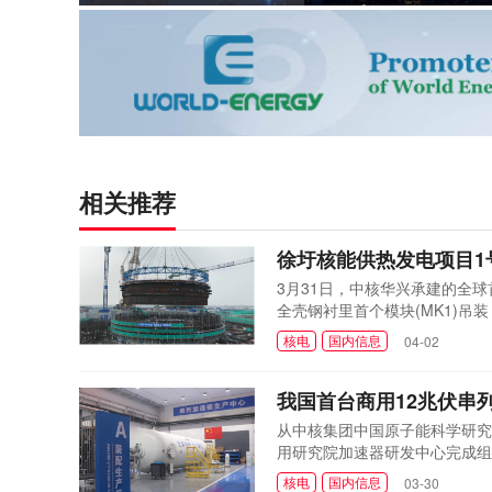
相关推荐
徐圩核能供热发电项目1
3月31日，中核华兴承建的全
全壳钢衬里首个模块(MK1)
密配合与有序指挥下，全过程安
核电
国内信息
04-02
智能建造示范工程，模块化、智
统规划应用47项...
我国首台商用12兆伏串
从中核集团中国原子能科学研究院获
用研究院加速器研发中心完成组
科研装备取得阶段性进展。大型
核电
国内信息
03-30