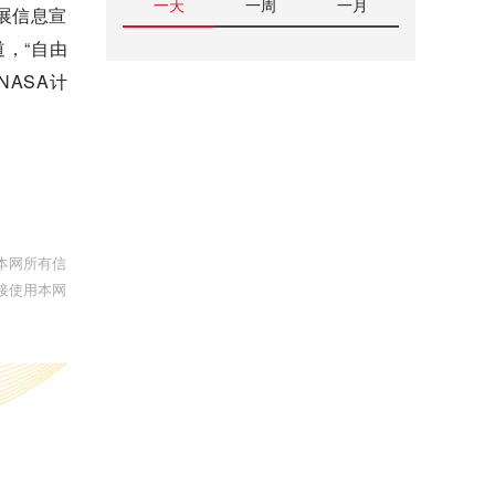
一天
一周
一月
开展信息宣
，“自由
NASA计
本网所有信
接使用本网