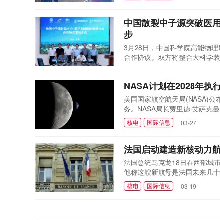
气压绝缘、真空、信号控制等多
要掌握在少数国...
中国散裂中子源突破医
步
3月28日，中国科学院高能物
合作协议。双方将整合大科学装置研
用阿尔法同位素，构建产-学-
核电
国内信息
03-28
者带来新希望。散裂中子源科学
NASA计划在2028年
界新增病例的...
美国国家航空航天局(NASA)
务。NASA局长贾里德·艾萨
挥美国人力与工业能力，未来几
核电
国际信息
03-27
实验室向太空应用过渡的重大进展。N
Freedom)前往火星，验证...
法国启动建造新核动力航
法国总统马克龙18日在西部城
他称这艘新航母是法国未来几十
近100亿欧元，能够创造就业
核电
国际信息
03-19
依附、战略附庸和经济屈服。据
本世纪30年代末取代满载...