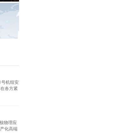
1号机组安
，在各方紧
作为核电
发电项目系
昌核物理应
产化高端
电压、高