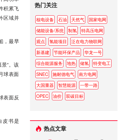
热门关注
件积累飞
外区域并
核电设备
石油
天然气
国家电网
储能设备/系统
制氢
特高压电网
船，最早
观点
氢能项目
泛在电力物联网
新基建
节能环保产品
华龙一号
综合能源服务
地热
储氢
特变电工
景”。该
月球表面
SNEC
施耐德电气
南方电网
大国重器
智慧能源
一带一路
OPEC
油价
双碳目标
球表面反
白皮书是
热点文章