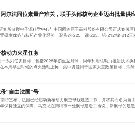
个复杂系统，技术集成度高、研制难度大。长期以来，相关高端装备商品
用阿尔法同位素量产难关，联手头部核药企业迈出批量供
理研究所散裂中子源科学中心与中国同辐原子高科股份有限公司正式签署医
发优势与核药产业化经验，聚焦锕-225、镭-223、铅-212/铋-212
研-用一体化合作体系，加速我国自主化阿尔法核药从实验室走向临床应用
中心主任、阿尔法同位素产业化项目负责人王生介绍，我国每年新增肿瘤
执行核动力火星任务
公布一系列任务目标，包括2028年初重返月球，同年利用核动力推进技术执
克曼在本周早些时候的点火活动上称，集中资源用于国家太空政策目标，消
年除重返月球和建基地外，还将取得更多成就。相关公告凸显了核动力推
ASA计划2028年底前发射首艘核动力星际飞船自由号(Space Reacto
母“自由法国”号
市南特宣布，法国已经启动新核动力航空母舰建造工作，并将其命名为自
年保持独立的保障。马克龙在南特市一处航母建造工地说，新航母的建造
岗位、惠及本国企业、发展国防工业。他强调，没有强大的国防工业，就会
法国媒体报道，新航母满载排水量超过7万吨，将成为欧洲吨位最大的军