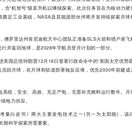
荷，含“机智号”级直升机以继续探索。此次任务旨在为核动力硬
统奠定工业基础，NASA及其能源部伙伴将开发持续探索月球
布，佛罗里达州肯尼迪航天中心团队正准备SLS火箭和猎户座飞
行并返回地球，是2028年宇航员登月计划的一部分。
进美国总统特朗普12月18日签署行政命令中的“美国太空优势愿
宇航员回月球，在月球和轨道部署核反应堆，优先2030年前建成
发电系统，安全、高效、充足产电，无需补充燃料运行数年。月
持续电力供应。
战略考量白皮书》两大主要发电技术之一(另一为太阳能)，该
空长期科学探索所需要素。