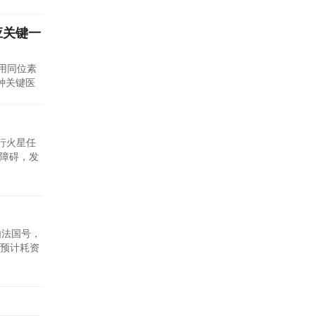
化能力主
应关键一
用同位素
三种关键医
，为肿瘤患
患者占世
行火星任
除障碍，发
进技术从
r-1
由法国号，
预计耗资
导致军事
舰，将于