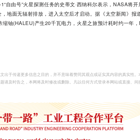
R-1“自由号”火星探测任务的史蒂文·西纳科尔表示，NASA将
全，地面无辐射排放，进入太空后才启动。据《太空新闻》报道
缩铀(HALEU)产生20千瓦电力，火星之旅预计耗时约一年，
此文出于传递更多信息之目的，并不意味着赞同其观点或证实其内容的真实性。
问题请及时告之，本网将及时修改或删除。凡以任何方式登录本网站或直接、间