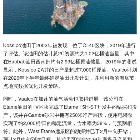
Kossipo油田于2002年被发现，位于CI-40区块，2019年进行
了评估。该油田的估计总2C资源约为1.02亿桶油当量，其中
在Baobab油田西南部约有2.93亿桶原油储量。2019年的测试
显示，Kossipo-2A井的日产量超过7,000桶原油。Vaalco计划
在2026年下半年最终确定油田开发计划，并利用新的海底节
点地震数据优化开发策略。
同时，Vaalco在加蓬的油气活动也取得进展。该公司在
Etame油田的1V区块完成了Etame 15H-ST开发井的钻探和投
产，该井在Gamba砂岩中拥有250米净产层段，使用电潜泵
实现了约2,000桶/日的稳定流量，含水率为38%，与预测相
符。此外，West Etame远景区的勘探井已于2月中旬开钻，
预计3月中旬到达目标，其成果可能在2026年底提升产量和