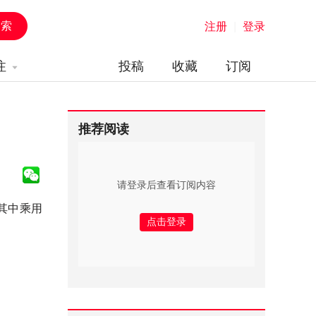
注册
|
登录
注
投稿
收藏
订阅
推荐阅读
请登录后查看订阅内容
。其中乘用