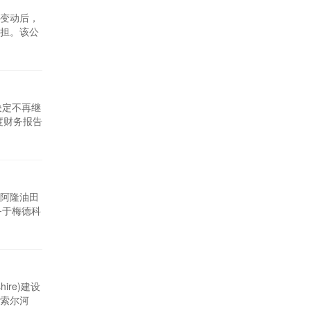
事变动后，
担。该公
游业务、
行委员会
，决定不再继
年度财务报告
招标中未能
场价格走低
阿隆油田
务于梅德科
租赁合同。
收购是其扩
ire)建设
的索尔河