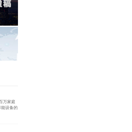
百万家庭
节能设备的
款;27亿
别用于家庭