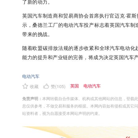
了新的动力。
英国汽车制造商和贸易商协会首席执行官迈克·霍斯
示，桑德兰工厂的电动汽车投产标志着英国汽车制
带来的挑战。
随着欧盟碳排放法规的逐步收紧和全球汽车电动化
能力的提升和产业链的完善，将成为决定英国汽车
电动汽车
英国
电动汽车
收藏
赞(
105
)
免责声明：
本网转载自合作媒体、机构或其他网站的信息，登载
息仅供参考，不做交易和服务的根据。本网内容如有侵权或其它
站资料者，视为自愿接受本网站声明的约束。