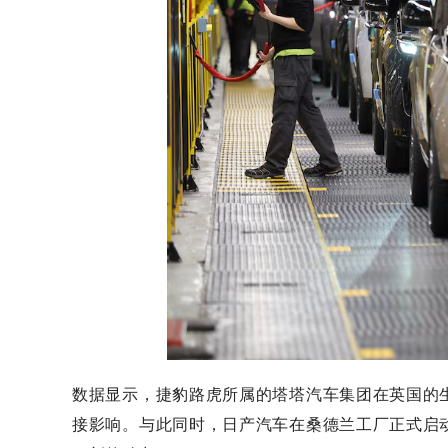
数据显示，捷豹路虎所属的塔塔汽车集团在英国的
接影响。与此同时，日产汽车在桑德兰工厂正式启