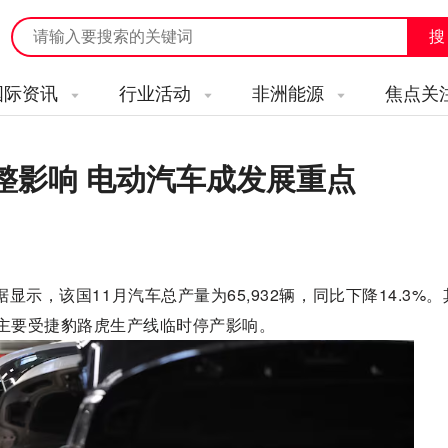
国际资讯
行业活动
非洲能源
焦点关
整影响 电动汽车成发展重点
显示，该国11月汽车总产量为65,932辆，同比下降14.3%
下滑主要受捷豹路虎生产线临时停产影响。