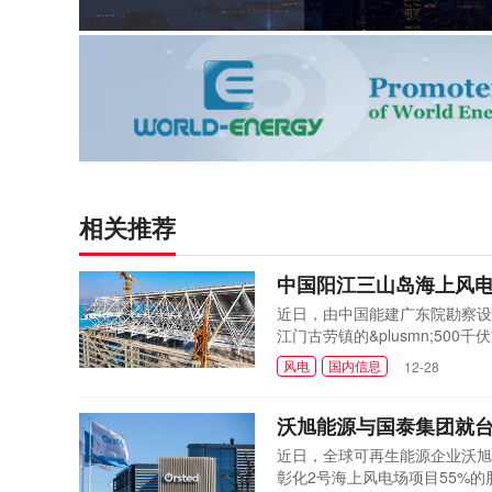
相关推荐
中国阳江三山岛海上风
近日，由中国能建广东院勘察设
江门古劳镇的&plusmn;5
建成投运迈出了关键一步。此次整
风电
国内信息
12-28
高度。该网架结构采用全焊接球
示：相较于以往常见...
沃旭能源与国泰集团就
近日，全球可再生能源企业沃旭
彰化2号海上风电场项目55%的