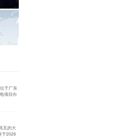
位于广东
风电项目向
5米的设计
许饶表
兆瓦的大
于2026