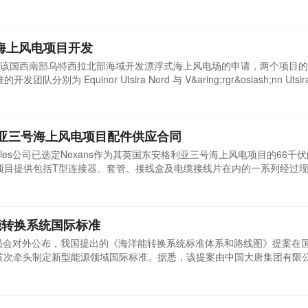
兆瓦大彰化2b电站。股权交易的价值约为6.7亿欧元，计划在项目于2026
此前，沃旭能源已于2025年7月完成了总额约200亿丹麦克朗的项目融资
式海上风电项目开发
该国西南部乌特西拉北部海域开发漂浮式海上风电场的申请，两个项目的
别为 Equinor Utsira Nord 与 V&aring;rgr&oslash;nn Utsira
hore Nord 和 EDF Renouvelables International 组成的 Harald
业。由于申请方符合资格标准，
格利亚三号海上风电项目配件供应合同
enewables公司已选定Nexans作为其英国东安格利亚三号海上风电项目的66
为该项目提供包括T型连接器、套管、接线盒及电缆接线片在内的一系列经过
到海上变电站的电力传输可靠性。装机容量达1.4吉瓦的东安格利亚三号
今年4月启动海上施工。该项目是英国目前正在推进的大型海上风电项目之
能转换系统国际标准
委员会对外公布，我国提出的《海洋能转换系统标准体系和路线图》提案在
我国首次牵头制定新型能源领域国际标准。据悉，该提案由中国大唐集团有限
个国家支持，同时也是中国央企在该领域国际标准体系制定中的首次牵头
方案。作为全球海洋能转换系统技术标准领域的统领性文件，该国际标准