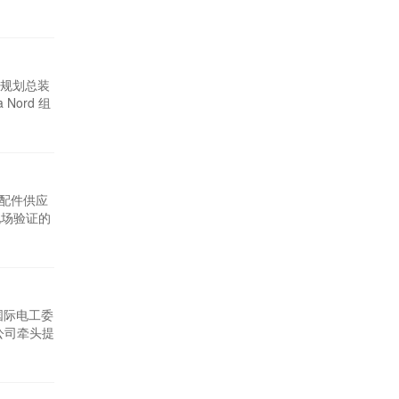
年第三季
，以支持
规划总装
 Nord 组
千伏配件供应
现场验证的
项目位于
一。在
国际电工委
公司牵头提
行动，为
体系基于