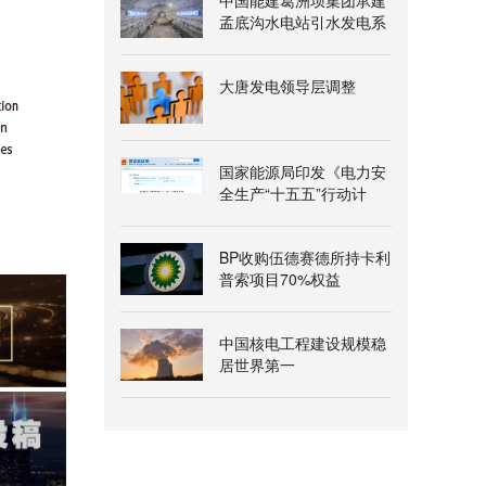
中国能建葛洲坝集团承建
孟底沟水电站引水发电系
统地下厂房岩锚梁开挖完
成
大唐发电领导层调整
国家能源局印发《电力安
全生产“十五五”行动计
划》
BP收购伍德赛德所持卡利
普索项目70%权益
中国核电工程建设规模稳
居世界第一