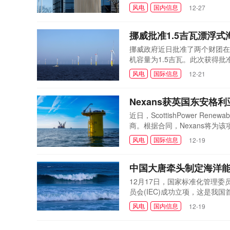
年第三季度投入商业运营的337
风电
国内信息
12-27
度实现全容量商业运营时完成。
该风电场的全面开发。沃...
挪威批准1.5吉瓦漂浮
挪威政府近日批准了两个财团在
机容量为1.5吉瓦。此次获得批准的开发团队分
成的联合体，以及由 Deep Wind Offs
风电
国际信息
12-21
H&aring;rfagre 合资企
Nexans获英国东安
近日，ScottishPower R
商。根据合同，Nexans将
电气配件，以确保从风力涡轮机
风电
国际信息
12-19
萨福克海岸约69公里处，已于
2023年6月，Seaway...
中国大唐牵头制定海洋
12月17日，国家标准化管理
员会(IEC)成功立项，这是
报，得到美国、英国、瑞典等多
风电
国内信息
12-19
全球海洋能产业发展贡献了中国
海洋能转换系统...