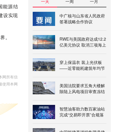
一天
一周
一月
国能源结
建设实现
中广核与山东省人民政府
签署战略合作协议
世界。
RWE与美国政府达成12.2
亿美元协议 取消三项海上
风电租赁
穿上保温衣 装上光伏板
——近零能耗建筑年均节
能超三百万千瓦时
本网所有信
接使用本网
美国法院要求五角大楼解
除陆上风电项目审查冻结
智慧油客助力数百家油站
完成“交易即开票”合规落
地