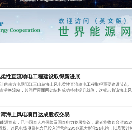
电柔性直流输电工程建设取得新进展
计的南方电网阳江三山岛海上风电柔性直流输电工程取得重要建设节点。
00千伏古劳换流站，其阀厅屋面网架结构成功整体提升就位，这标志着该海上
体提升的网架面积达6624平方米，重量约1032吨，被平稳提升至23.2
节点方案，以满足大跨度阀厅的稳定性和承载需求。广东院项目结构主设
台湾海上风电项目达成股权交易
能源宣布，已与国泰人寿保险及国泰电力签署协议，后者将收购台湾632
股权。该风电场项目包含已投入运营的295兆瓦大彰化2a电站，以及预计将