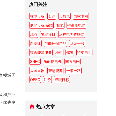
热门关注
核电设备
石油
天然气
国家电网
储能设备/系统
制氢
特高压电网
观点
氢能项目
泛在电力物联网
新基建
节能环保产品
华龙一号
综合能源服务
地热
储氢
特变电工
SNEC
施耐德电气
南方电网
大国重器
智慧能源
一带一路
该领域国
OPEC
油价
双碳目标
状和产业
业优先发
热点文章