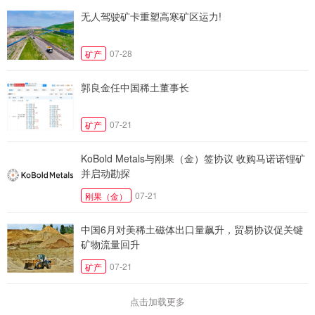
无人驾驶矿卡重塑高寒矿区运力!
07-28
矿产
郭良金任中国稀土董事长
07-21
矿产
KoBold Metals与刚果（金）签协议 收购马诺诺锂矿
并启动勘探
07-21
刚果（金）
中国6月对美稀土磁体出口量飙升，贸易协议促关键
矿物流量回升
07-21
矿产
点击加载更多