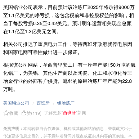
美国铝业公司表示，目前预计该冶炼厂2025年将录得9000万
至1.1亿美元的净亏损，这包含税前和非控股权益的影响，相
当于每股亏损0.35至0.42美元。预计明年运营相关现金总额
在1.1亿至1.3亿美元之间。
相关公司推迟了重启电力工作，等待西班牙政府就停电原因
和国家电网可靠性做出进一步保证。
根据该公司网站，圣西普里安工厂有一座年产能150万吨的氧
化铝厂，为美铝、其他生产商以及陶瓷、化工和水净化等非
冶金行业的外部客户供货。毗邻的原铝冶炼厂年产能为22.8
万吨。
美国铝业公司
西班牙
铝冶炼厂
/
/
了解更多“
西班牙
”新闻
收藏
赞(
119
)
免责声明：
本网转载自合作媒体、机构或其他网站的信息，登载此文出于
传递更多信息之目的，并不意味着赞同其观点或证实其内容的真实性。本