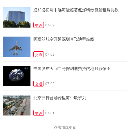
必和必拓与中远海运签署氨燃料散货船租赁协议
07-02
交通
阿联酋航空开通深圳直飞迪拜航线
07-02
交通
中国发布天问二号探测器拍摄的地月影像图
07-02
交通
北京开行首趟跨里海中欧班列
07-01
交通
点击加载更多