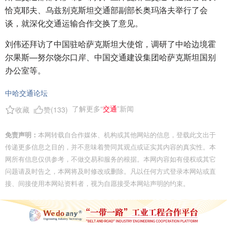
恰克耶夫、乌兹别克斯坦交通部副部长奥玛洛夫举行了会
谈，就深化交通运输合作交换了意见。
刘伟还拜访了中国驻哈萨克斯坦大使馆，调研了中哈边境霍
尔果斯—努尔饶尔口岸、中国交通建设集团哈萨克斯坦国别
办公室等。
中哈交通论坛
了解更多“
交通
”新闻
收藏
赞(
133
)
免责声明：
本网转载自合作媒体、机构或其他网站的信息，登载此文出于
传递更多信息之目的，并不意味着赞同其观点或证实其内容的真实性。本
网所有信息仅供参考，不做交易和服务的根据。本网内容如有侵权或其它
问题请及时告之，本网将及时修改或删除。凡以任何方式登录本网站或直
接、间接使用本网站资料者，视为自愿接受本网站声明的约束。