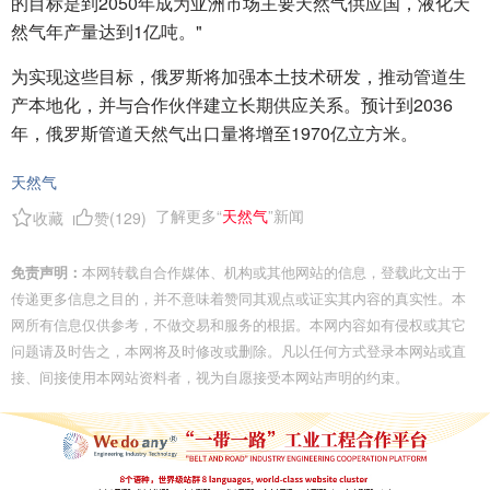
的目标是到2050年成为亚洲市场主要天然气供应国，液化天
然气年产量达到1亿吨。"
为实现这些目标，俄罗斯将加强本土技术研发，推动管道生
产本地化，并与合作伙伴建立长期供应关系。预计到2036
年，俄罗斯管道天然气出口量将增至1970亿立方米。
天然气
了解更多“
天然气
”新闻
收藏
赞(
129
)
免责声明：
本网转载自合作媒体、机构或其他网站的信息，登载此文出于
传递更多信息之目的，并不意味着赞同其观点或证实其内容的真实性。本
网所有信息仅供参考，不做交易和服务的根据。本网内容如有侵权或其它
问题请及时告之，本网将及时修改或删除。凡以任何方式登录本网站或直
接、间接使用本网站资料者，视为自愿接受本网站声明的约束。