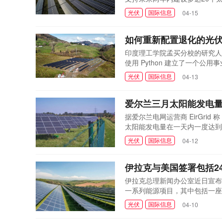
(ORI SCSp)进行，由Octopu
光伏
国际信息
04-15
场规模各异，涵盖小型到中型装置
升至500兆瓦，并考虑电
如何重新配置​​退化的光
印度理工学院孟买分校的研究人
使用 Python 建立了一个
国的项目经济可行性进行了分析
光伏
国际信息
04-13
提高发电量的唯一选择。 在本文
电气位置，以...
爱尔兰三月太阳能发电
据爱尔兰电网运营商 EirGri
太阳能发电量在一天内一度达到 7
总体而言，3 月份是爱尔兰历史
光伏
国际信息
04-12
了纪录。3 月 14 日，电网规模的
的电力输出超...
伊拉克与美国签署包括2
伊拉克总理新闻办公室近日宣布
一系列能源项目，其中包括一座
指出，该部门与美国UGT Ren
光伏
国际信息
04-10
阳能项目。此前，美国总统唐纳
起允许伊拉克向伊...