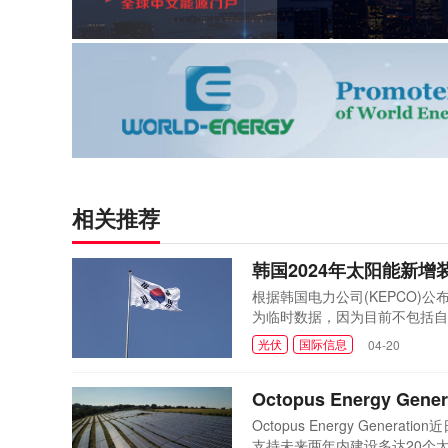
相关推荐
韩国2024年太阳能新增
根据韩国电力公司(KEPCO)
为临时数据，因为目前不包括自
度来看，根据韩国电力公司(KE
光伏
国际信息
04-20
2.8吉瓦为待售发电量，近90
国能源研究所首席...
Octopus Energy 
Octopus Energy Ge
支持未来两年内建设多达20个太