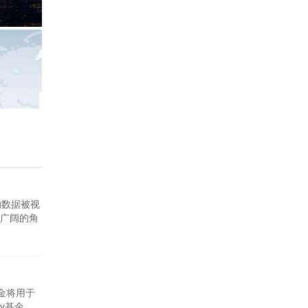
的数据被视
广阔的角
量，其中近
改善。韩
资金将用于
y基金