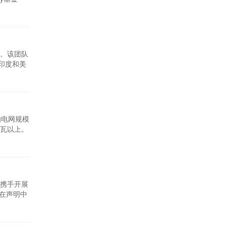
些太阳能发电
装机容量提
。该团队
对印度和美
现有组件
光伏组件的
的电网规模
兆瓦以上。
) 也创下
300MW
携手开展
步在声明中
瓦的综合太
018年