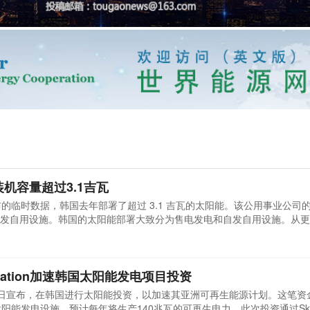
装机容量超过3.1吉瓦
公布的临时数据，韩国去年部署了超过 3.1 吉瓦的太阳能。该公用事业公司
发自用设施。韩国的太阳能部署大致分为售电发电和自发自用设施。从更
PCO)的数据，2023年韩国在两个类别中部署了近3.7吉瓦的太阳能发电
0兆瓦为自发自用装机量。初步结果已经比2024年上半年之后的估计值有所
Generation加速韩国太阳能发电项目投资
neration近日宣布，在韩国进行太阳能投资，以加速其亚洲可再生能源计划。这笔
阳能发电设施，预计每年将生产140兆瓦的可再生电力。此次投资通过Sk