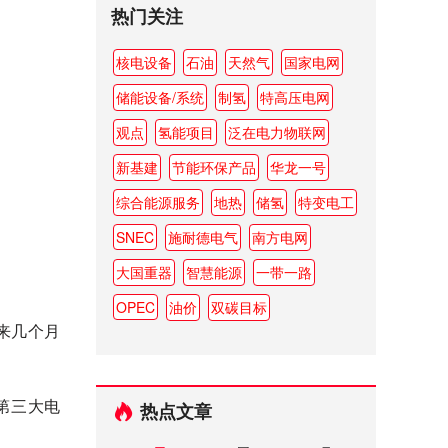
热门关注
核电设备
石油
天然气
国家电网
储能设备/系统
制氢
特高压电网
观点
氢能项目
泛在电力物联网
新基建
节能环保产品
华龙一号
综合能源服务
地热
储氢
特变电工
SNEC
施耐德电气
南方电网
大国重器
智慧能源
一带一路
OPEC
油价
双碳目标
来几个月
第三大电
热点文章