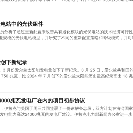
s Energy Generation监管，并与当地开发商Skygreen Energy合作。这
，其生产的电力每年可供4.5万户家庭使用。Skygreen计划未来将总
伏电站中的光伏组件
员分析了通过重新配置来改善具有退化模块的光伏电站的技术经济可行性
公用事业规模的光伏电站模型，并研究了不同的重新配置策略和降级模式，并
。该组织表示：在几种可能的情况下，重新配置可能是发电厂运营商利用
中，重新配置被定义为改变连接到一个串监控箱 (SMB) 的某个模块内
量创下新纪录
d 称，3 月份爱尔兰太阳能发电量创下了新纪录。3 月 25 日，爱尔兰共和国
50 兆瓦，比 2024 年 7 月创下的爱尔兰太阳能历史最高纪录高出 18 
上太阳能发电量第三高的月份。此外，爱尔兰电网的电池储能系统 (BESS
 BESS 装置释放了 300MW 的电力，创下了新纪录。据 EirGrid 称，这 
4000兆瓦发电厂在内的项目初步协议
，伊拉克与美国于周三共同签署了一份谅解备忘录，双方计划在海湾国家
发电能力高达24000兆瓦的发电厂建设。伊拉克电力部新闻办公室进一
ewables公司也达成了一项合作协议，将共同推进一个装机容量为3000兆
德·特朗普政府在上个月取消了一项针对伊拉克的制裁豁免政策，该政策自2