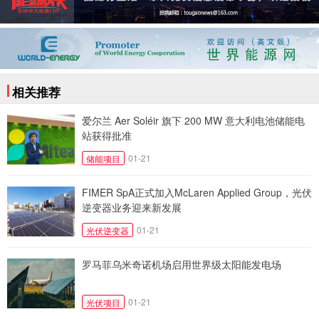
相关推荐
爱尔兰 Aer Soléir 旗下 200 MW 意大利电池储能电
站获得批准
01-21
储能项目
FIMER SpA正式加入McLaren Applied Group，光伏
逆变器业务迎来新发展
01-21
光伏逆变器
罗马菲乌米奇诺机场启用世界级太阳能发电场
01-21
光伏项目