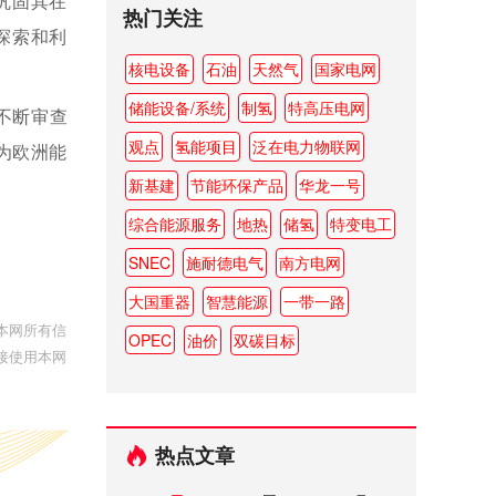
步巩固其在
热门关注
探索和利
核电设备
石油
天然气
国家电网
储能设备/系统
制氢
特高压电网
在不断审查
观点
氢能项目
泛在电力物联网
为欧洲能
新基建
节能环保产品
华龙一号
综合能源服务
地热
储氢
特变电工
SNEC
施耐德电气
南方电网
大国重器
智慧能源
一带一路
本网所有信
OPEC
油价
双碳目标
接使用本网
热点文章