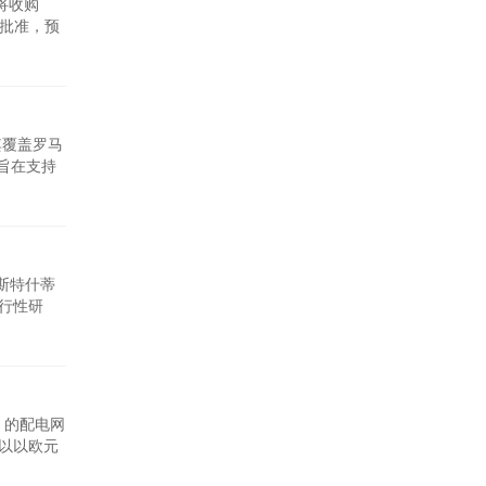
将收购
相关批准，预
340万客
集团首席执行
级其覆盖罗马
旨在支持
示：我们的
将为所服务
普斯特什蒂
可行性研
阶段。布
。伊藤忠
R 的配电网
可以以欧元
总裁