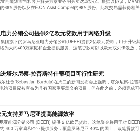
罗马尼亚的能源零售和客户解决方案业务的买卖达成协议。根据该协议，MVM
mania的68%股份以及在E.ON Asist Complet的98%股份。此次交易需获得
N Energie Romania是罗马尼亚最大的天然气和电力供应商之一，拥有约
mplet则是一家提供基础设施安装和维护相关能源服务的区域性服务公司。MVM
电力分销公司提供2亿欧元贷款用于网络升级
trica集团旗下的罗马尼亚电力分销公司(DEER)提供2亿欧元贷款，用于升
网络为大约400万家庭和企业提供服务。这笔贷款可以以欧元或列伊发放，
率并促进可再生能源的连接。欧洲投资银行副总裁Ioannis Tsakiris表
于提升能源效率和可持续性。Electrica更智能、更具弹性的基础设施
进塔尔尼察-拉普斯特什蒂项目可行性研究
贾(Sebastian Burduja)在周二的新闻发布会上强调，塔尔尼察-拉
ti)抽水蓄能水电站项目应被宣布为具有国家重要意义的项目，但在此之前，必须完成
旧的研究，但在没有新的可行性研究支持的情况下，该项目仅停留在想法
忠商事株式会社已签署谅解备忘录，希望继续推进双方在该项目上的合作
亿欧元支持罗马尼亚提高能源效率
马尼亚能源分销公司 (DEER) 提供 2 亿欧元贷款。这笔资金将用于对 DEE
 400 万家庭和企业提供服务，覆盖罗马尼亚 40% 的国土。该笔贷款
能源效率，减少供应中断，并促进可再生能源融入电网。欧洲投资银行副