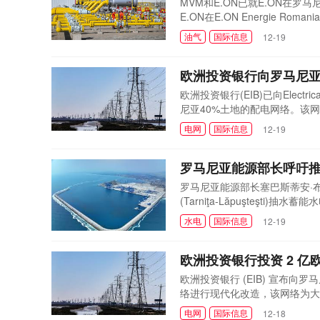
MVM和E.ON已就E.ON在
E.ON在E.ON Energie Ro
计将于2025年上半年完成。E.O
油气
国际信息
12-19
户。而E.ON Asist Co
官K&a
欧洲投资银行向罗马尼亚
欧洲投资银行(EIB)已向Elec
尼亚40%土地的配电网络。该
DEER提高服务质量、提升能源效
电网
国际信息
12-19
投资降低了供电中断的风险，有助
的企业带...
罗马尼亚能源部长呼吁推
罗马尼亚能源部长塞巴斯蒂安·布尔杜
(Tarniţa-Lăpuşteş
究。他指出，尽管之前已有一些
水电
国际信息
12-19
尔杜贾部长表示，他与日本伊藤
商事将参与...
欧洲投资银行投资 2 
欧洲投资银行 (EIB) 宣布向罗
络进行现代化改造，该网络为大约
或罗马尼亚列伊发放，旨在提高
电网
国际信息
12-18