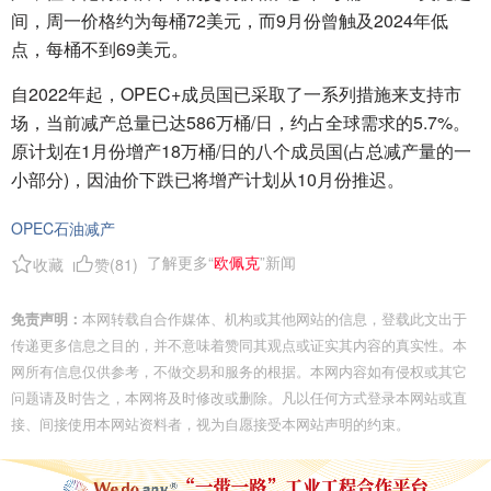
间，周一价格约为每桶72美元，而9月份曾触及2024年低
点，每桶不到69美元。
自2022年起，OPEC+成员国已采取了一系列措施来支持市
场，当前减产总量已达586万桶/日，约占全球需求的5.7%。
原计划在1月份增产18万桶/日的八个成员国(占总减产量的一
小部分)，因油价下跌已将增产计划从10月份推迟。
OPEC石油减产
了解更多“
欧佩克
”新闻
收藏
赞(
81
)
免责声明：
本网转载自合作媒体、机构或其他网站的信息，登载此文出于
传递更多信息之目的，并不意味着赞同其观点或证实其内容的真实性。本
网所有信息仅供参考，不做交易和服务的根据。本网内容如有侵权或其它
问题请及时告之，本网将及时修改或删除。凡以任何方式登录本网站或直
接、间接使用本网站资料者，视为自愿接受本网站声明的约束。