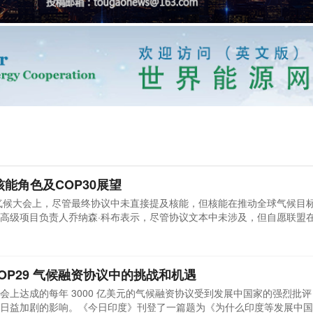
核能角色及COP30展望
9气候大会上，尽管最终协议中未直接提及核能，但核能在推动全球气候目
高级项目负责人乔纳森·科布表示，尽管协议文本中未涉及，但自愿联盟
了旨在到2050年将核电容量增加两倍的新零核目标。COP，即《联合国
大气中的温室气体浓度稳定在安全水平。然而，尽管历年大会的努力，全
强调 COP29 气候融资协议中的挑战和机遇
会上达成的每年 3000 亿美元的气候融资协议受到发展中国家的强烈批
日益加剧的影响。《今日印度》刊登了一篇题为《为什么印度等发展中国