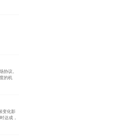
分配资金
，他表示：
市场协议。
额度的机
望在实施
项之一，经
候变化影
时达成，
并指责阿
。联合国