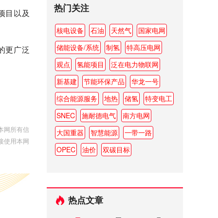
热门关注
项目以及
核电设备
石油
天然气
国家电网
储能设备/系统
制氢
特高压电网
全的更广泛
观点
氢能项目
泛在电力物联网
新基建
节能环保产品
华龙一号
综合能源服务
地热
储氢
特变电工
SNEC
施耐德电气
南方电网
本网所有信
大国重器
智慧能源
一带一路
接使用本网
OPEC
油价
双碳目标
热点文章