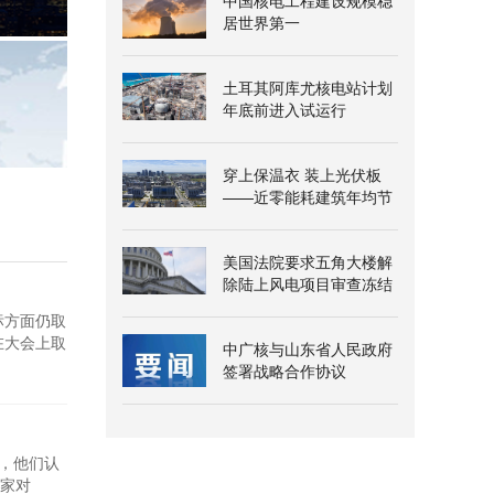
中国核电工程建设规模稳
居世界第一
土耳其阿库尤核电站计划
年底前进入试运行
穿上保温衣 装上光伏板
——近零能耗建筑年均节
能超三百万千瓦时
美国法院要求五角大楼解
除陆上风电项目审查冻结
标方面仍取
在大会上取
中广核与山东省人民政府
气候变化
签署战略合作协议
球气温上
评，他们认
家对