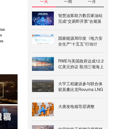
一天
一周
一月
智慧油客助力数百家油站
完成“交易即开票”合规落
地
国家能源局印发《电力安
全生产“十五五”行动计
划》
RWE与美国政府达成12.2
亿美元协议 取消三项海上
风电租赁
大宇工程建设参与联合体
获莫桑比克Rovuma LNG
一期项目授标意向书
大唐发电领导层调整