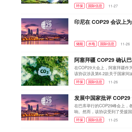
3000 亿美元的 COP29
环保
国际信息
11-27
以确保产生有意义的影响。BluPin
真正的挑战在于...
印尼在 COP29 会议上
储能
水电
国际信息
11-26
阿塞拜疆 COP29 确
在COP29大会上，阿塞拜疆
该协议涉及第6.2款关于国家
制。这一决定在周六晚上的全体
环保
国际信息
11-26
国家气候计划时每年节省高达2
过密集的技术和政治...
发展中国家批评 COP29
在巴库举行的COP29峰会上
响。然而，该协议受到了受援国
旨在推动国际社会遏制全球变暖
环保
国际信息
11-25
塞拜疆东道主匆忙通过计划。印
气候负责人虽然承认谈...