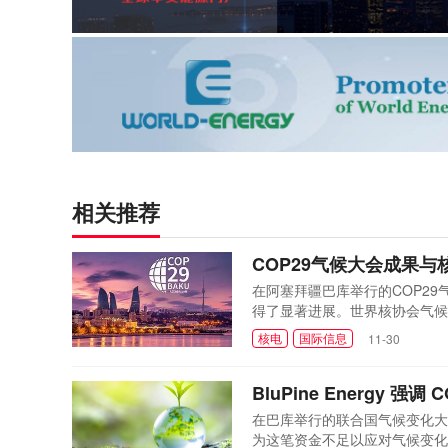
相关推荐
COP29气候大会成果与
在阿塞拜疆巴库举行的COP2
得了显著进展。世界核协会气候
得了新突破，又有六个国家签署
核电
国际信息
11-30
框架公约》缔约方大会，旨在将
升的趋势仍未得到有效...
BluPine Energy 
在巴库举行的联合国气候变化大
为这笔资金不足以应对气候变化