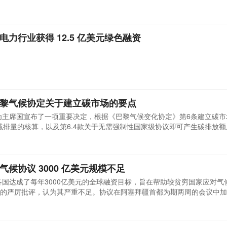
 协议不满意》的文章，深入探讨了围绕该协议的挑战。专家强调，迫切需要有效
e Energy 首席财务官兼注册会计师 Sanjeev Bhatia 分享了重要见解
为电力行业获得 12.5 亿美元绿色融资
认巴黎气候协定关于建立碳市场的要点
作为主席国宣布了一项重要决定，根据《巴黎气候变化协定》第6条建立碳
间减排量的核算，以及第6.4款关于无需强制性国家级协议即可产生碳排放
会议上获得批准，被视为解决了《巴黎协定》的最后一个未决问题，并有
500亿美元。阿塞拜疆总统府表示，这是其担任主席国期间的主要优先事
 气候协议 3000 亿美元规模不足
，各国达成了每年3000亿美元的全球融资目标，旨在帮助较贫穷国家应对气
的严厉批评，认为其严重不足。协议在阿塞拜疆首都为期两周的会议中加
的努力。一些代表为协议喝彩，但也有人批评富裕国家未采取更多行动，
度代表团表示，该协议只是一种视觉假象，无法解决他们面临的巨大挑战