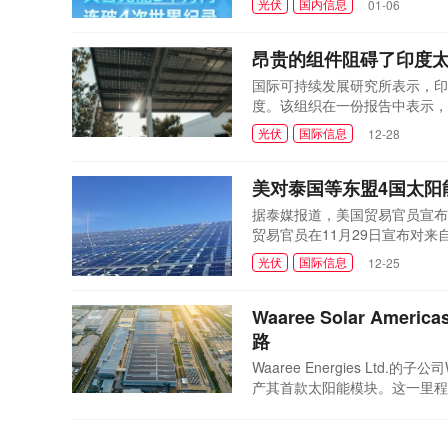
光伏
国内信息
01-06
目前正背面接触结构晶体硅组件
果基于天合光能首创...
昂贵的组件阻碍了印度
国际可持续发展研究所表示，印度
度。该组织在一份报告中表示，
至少比进口组件高出 30%。组
光伏
国际信息
12-28
致该国2030年的装机容量目
非贸易壁垒;增加制...
美对泰国等东盟4国太阳
据泰媒报道，美国贸易官员宣布
贸易官员在11月29日宣布对
过廉价产品在美国市场进行倾销
光伏
国际信息
12-25
Waaree Solar A
路
Waaree Energies Ltd.
产其首款太阳能模块。这一里程
其在全球扩张和支持全球清洁能源
光伏
国际信息
12-23
产活动，并表示：我祝贺Waa
正在蓬勃发...