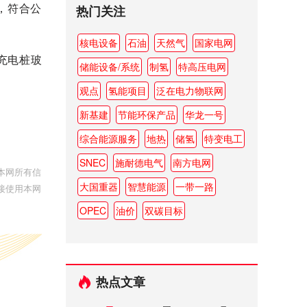
，符合公
热门关注
核电设备
石油
天然气
国家电网
充电桩玻
储能设备/系统
制氢
特高压电网
观点
氢能项目
泛在电力物联网
新基建
节能环保产品
华龙一号
综合能源服务
地热
储氢
特变电工
SNEC
施耐德电气
南方电网
本网所有信
大国重器
智慧能源
一带一路
接使用本网
OPEC
油价
双碳目标
热点文章