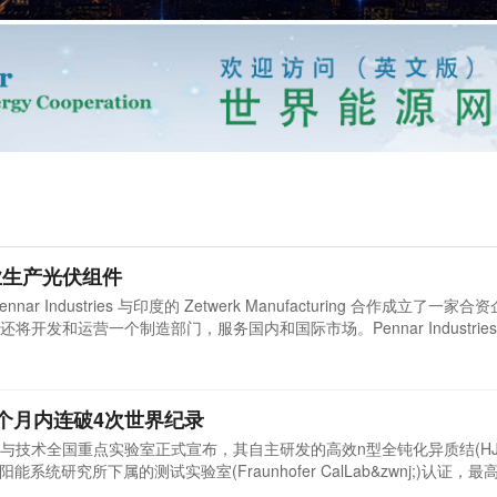
业生产光伏组件
 Industries 与印度的 Zetwerk Manufacturing 合作成立了一家
开发和运营一个制造部门，服务国内和国际市场。Pennar Industrie
 12 月 31 日与 Zetwerk Manufacturing 和其他利益相关者签署了
1% 的股份，Pennar 持有 45% 的股份，其他股东持有 4.9%
个月内连破4次世界纪录
与技术全国重点实验室正式宣布，其自主研发的高效n型全钝化异质结(HJ
能系统研究所下属的测试实验室(Fraunhofer CalLab&zwnj;)认证，
面积HJT组件窗口效率的世界纪录，这是天合光能第30次创造和刷新世界纪