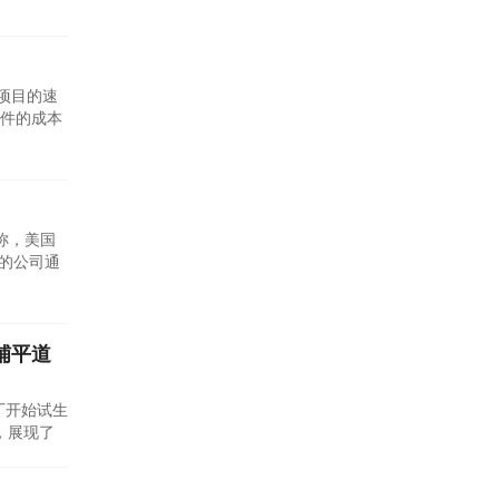
此次新成
能项目的速
件的成本
所放缓，导
少贸易和
称，美国
家的公司通
造铺平道
制造厂开始试生
，展现了
此次试生
伙伴关系