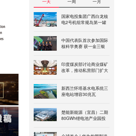
一天
一周
一月
国家电投集团广西白龙核
电2号机组常规岛第一罐
混凝土浇筑完成
中国代表队首次参加国际
核科学奥赛 获一金三银
印度煤炭部讨论商业煤矿
改革，推动私营部门扩大
参与
新西兰怀塔基水电系统三
座电站增容30兆瓦
楚能新能源（宜昌）二期
80GWh锂电池产业园投
产