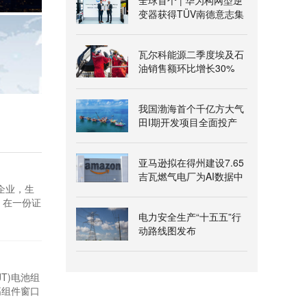
全球首个 | 华为构网型逆
变器获得TÜV南德意志集
团构网能力认证
瓦尔科能源二季度埃及石
油销售额环比增长30%
我国渤海首个千亿方大气
田I期开发项目全面投产
亚马逊拟在得州建设7.65
吉瓦燃气电厂为AI数据中
合资企业，生
心供电
s 在一份证
该协议。
电力安全生产“十五五”行
动路线图发布
T)电池组
最高组件窗口
录，也是