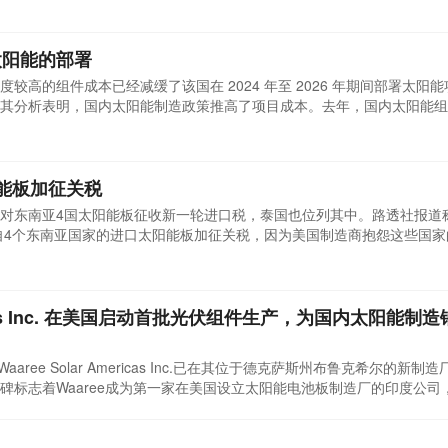
的最高纪录，创造了单结晶体硅太阳电池组件光电转换效率的世界纪录。
太阳能的部署
较高的组件成本已经减缓了该国在 2024 年至 2026 年期间部署太阳
其分析表明，国内太阳能制造政策推高了项目成本。去年，国内太阳能组
件成本较高，导致2024年至2026年期间大型和小型项目的部署速度均有
标未能实现约20千兆瓦。印度有三个主要选择来解决这一差距，即消除或减
能板加征关税
对东南亚4国太阳能板征收新一轮进口税，泰国也位列其中。路透社报道
来自4个东南亚国家的进口太阳能板加征关税，因为美国制造商抱怨这些国
。
mericas Inc. 在美国启动首批光伏组件生产，为国内太阳能制
的子公司Waaree Solar Americas Inc.已在其位于德克萨斯州布鲁克希尔的新
碑标志着Waaree成为第一家在美国设立太阳能电池板制造厂的印度公司
转型方面的坚定步伐。印度驻休斯顿总领事DC Manjunath先生出席了
ree位于德克萨斯州布鲁克希尔的工厂开始投产。印度与美国的经济和能源