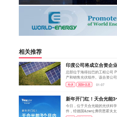
相关推荐
印度公司将成立合资企
总部位于海得拉巴的工程公司 Pennar
产和销售光伏组件。该合资公司还将
券交易所声明中表示，它于 2024 年
光伏
国际信息
01-07
Zetwerk 将持有合资企业 50.
新年开门红！天合光能3
今日，位于天合光能的光伏科学
件，经德国&zwnj;弗劳恩霍夫太阳
效率达到25.44%，创造了大