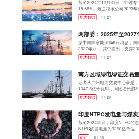
截至2024年12月31日，经过
15.68%。这是继该公司20
电量的又一突破，相当于606
电力数据
01-07
战略资源基地，煤炭、风能、太
13.8亿千瓦，技术可开发...
两部委：2025年至20
据中国国家能源局6日消息，国
2027年)》。其中提出，支撑
于90%。当前，中国电力系统
电力数据
01-07
国年均新增新能源装机规模突破
出，到2027年，中国电力系统..
南方区域绿电绿证交易量
记者从广州电力交易中心获悉，截
1047.5亿千瓦时，同比增长
消费可再生能源电量的唯一凭证
电力数据
01-06
绿色电力消费需求有重要作用。
易规模前两年已实现翻番，2023.
印度NTPC发电量与煤
截至2024年底，印度NTPC的总
NTPC的发电量为3260亿单
该公司从其自有煤矿中开采了约30
矿产
01-05