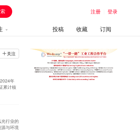
注册
|
登录
注
投稿
收藏
订阅
关注
024年
绿证累计核
绿证购买量
汽车行业等
风光行业的
能源与环境
》预测了
备、天然气