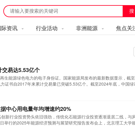
国际资讯
行业活动
非洲能源
焦点关
交易达5.53亿个
再生能源绿色电力的电子身份证。国家能源局发布的最新数据显示，截至2
力证书自2017年来累计交易量已突破5.53亿个。截至2024年底，中国
2倍;累计交易5.53亿个，同比增长4.19倍，相当于5530亿度电，其中企业
总院常务副院长 易跃春：目前制造业方面购买绿电比较积极，通信行业、
.
数据中心用电量年均增速约20%
等高创新行业投资势头依旧强劲，传统化石能源行业投资逐渐退居二线，与
12日举行的2025年能源经济预测与展望研究报告发布会上，北京理工大学
院长唐葆君说。会议现场发布的《2025年中国能源经济指数研究及展望
点，光伏发电、风力发电、电网自控设备、光伏设备属于最优梯队，风电设