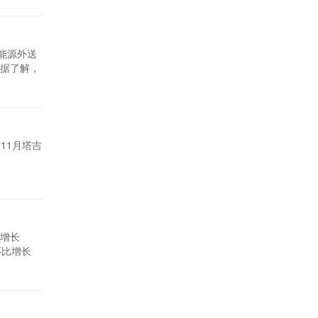
这些成就进
新能源外送
据了解，
西北区域新
五末翻一
11月塔吉
比增长
环比增长
千瓦时，环
%。出口电