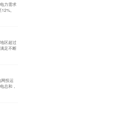
电力需求
12%。
一点，但
017年开
美地区超过
满足不断
表示，目前
特挑战。
电网投运
用电总和，
送通道——
苏等地区