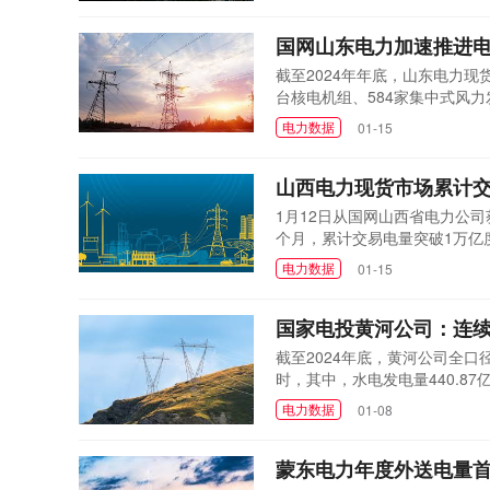
生产销售、煤...
国网山东电力加速推进
截至2024年年底，山东电力现
台核电机组、584家集中式风
网企业代理购电方式间接参与电
电力数据
01-15
内首个结算电量突破万亿千瓦时
2018年年初成立工作...
山西电力现货市场累计交
1月12日从国网山西省电力公司
个月，累计交易电量突破1万亿
式运行已满一年。一年多来，现
电力数据
01-15
力现货市场处专责董健鹏介绍，
电力调度指挥棒。董健鹏...
国家电投黄河公司：连续
截至2024年底，黄河公司全口径发
时，其中，水电发电量440.87
同期增加5.36%，连续四年保
电力数据
01-08
团均衡增长战略，多措并举夯实
发，圆满完成年度发电保供任务。
蒙东电力年度外送电量首