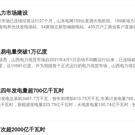
电力市场建设
货市场已连续结算运行37个月，山东电网159台直调火电机组、159家地方
力发电和光伏发电场站、34家独立新型储能电站、435万户工商业客户直接
力市场交易，累计结算电量超过1亿千瓦时。目前，该市场已成为国家电
的省级现货市场。山东电力现货市场建设始于2017年。国网山东省电力
易电量突破1万亿度
获悉，山西电力现货市场自2021年4月1日启动不间断运行以来，已连续稳
度，达10581亿度。作为我国首个正式运行的电力现货市场，山西电力现
货市场在提升电力保供能力、促进新能源消纳等方面的作用日益凸显。国
2024年，山西现货交易电量达到2798亿度。能涨能降的现货价格信号，
四年发电量超700亿千瓦时
电总装机3461.7万千瓦，较年初增加410.73万千瓦;年累计发电量765.
亿千瓦时，新能源发电量223.75亿千瓦时，火电发电量100.74亿千瓦时，较
持年发电量超700亿千瓦时。2024年，黄河公司牢记国之大者，全面落实
安全生产基础，全面推进存量提质增量做优，力争能发多发、应发尽发、
水电...
次超2000亿千瓦时