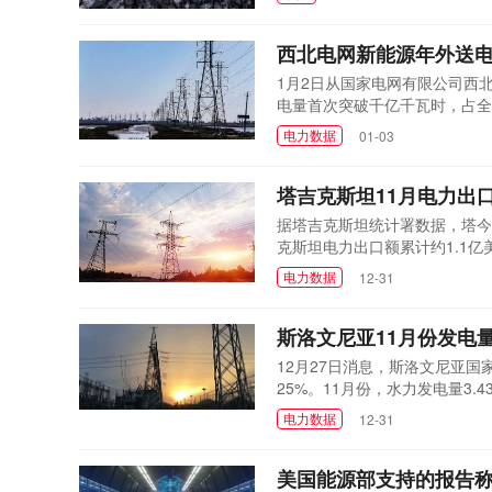
炭，同比增长约19%。到2024
一步巩固了NTPC作为国家电力供
西北电网新能源年外送
1月2日从国家电网有限公司西北
电量首次突破千亿千瓦时，占全
十四五以来，西北电网新能源外
电力数据
01-03
增新能源装机超4600万千瓦，
番;建成750千伏省间联络线路19.
塔吉克斯坦11月电力出口
据塔吉克斯坦统计署数据，塔今年1
克斯坦电力出口额累计约1.1亿美
电力数据
12-31
斯洛文尼亚11月份发电
12月27日消息，斯洛文尼亚国
25%。11月份，水力发电量3.
39%，同比增长43%。核电发电
电力数据
12-31
比减少44%，同比增长15%。
力9.80亿千瓦时，环比减少14
美国能源部支持的报告称