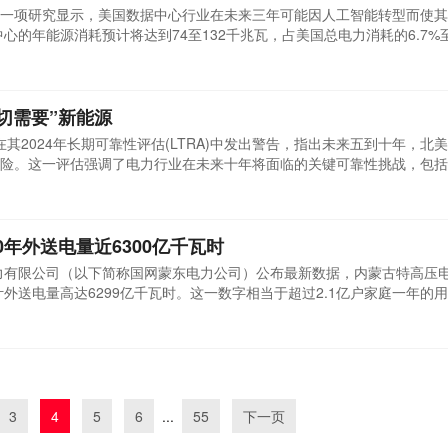
一项研究显示，美国数据中心行业在未来三年可能因人工智能转型而使其
中心的年能源消耗预计将达到74至132千兆瓦，占美国总电力消耗的6.7%至
别是GPU的需求和可用性影响。目前，数据中心已占美国电力负荷的4%多
需要更强大的芯片和冷却系统，从而推动了数据中心的电力消耗增长。从2
迫切需要”新能源
)在其2024年长期可靠性评估(LTRA)中发出警告，指出未来五到十年，北
险。这一评估强调了电力行业在未来十年将面临的关键可靠性挑战，包括
以及消除资源和输电发展的障碍。NERC可靠性评估经理Mark Olson
何时候都要快，满足未来所有季节的能源需求在预测和规划方面面临着独
年外送电量近6300亿千瓦时
电力有限公司（以下简称国网蒙东电力公司）公布最新数据，内蒙古特高压
计外送电量高达6299亿千瓦时。这一数字相当于超过2.1亿户家庭一年的
，减少二氧化碳排放约5.2亿吨。2014年11月，内蒙古首条特高压电力外
交流输变电工程开工。至今，内蒙古已逐步建立起覆盖山东、天津、山西、江
3
4
5
6
...
55
下一页