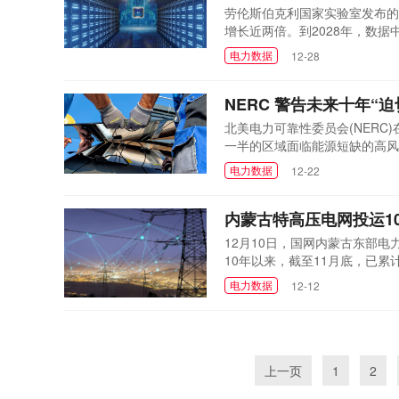
劳伦斯伯克利国家实验室发布的
增长近两倍。到2028年，数据
这一增长主要受到AI芯片，特
电力数据
12-28
随着人工智能技术的快速发展，
始，GPU加速服务器的部署已...
NERC 警告未来十年“
北美电力可靠性委员会(NERC
一半的区域面临能源短缺的高风
增长的能源需求、管理发电机退役
电力数据
12-22
的需求增长速度比以往二十年任
据NERC预测，未来...
内蒙古特高压电网投运10
12月10日，国网内蒙古东部
10年以来，截至11月底，已累
实现标准煤就地转化1.96亿吨
电力数据
12-12
锡盟-山东1000千伏特高压
的五交三直八条特高压输电...
上一页
1
2