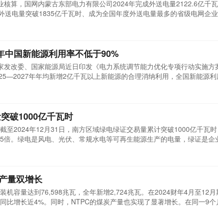
专业核算，国网内蒙古东部电力有限公司2024年完成外送电量2122.6亿千
23年外送电量突破1835亿千瓦时、成为全国年度外送电量最多的省级电网企
0万户家庭一年的生活用电量，有力支撑全国能源保供大局。内蒙古是国家
阳能储量丰富。全区已查明煤炭资源量突破万亿吨大关，居全国前列;风
27年中国新能源利用率不低于90%
家发改委、国家能源局近日印发《电力系统调节能力优化专项行动实施方案(
2025—2027年年均新增2亿千瓦以上新能源的合理消纳利用，全国新能源
调节能力不断提升，但调节资源发展也面临着一些挑战和问题。国家能源
2亿千瓦，预计十五五将延续快速增长态势，大幅增加系统消纳压力。该
.
突破1000亿千瓦时
至2024年12月31日，南方区域绿电绿证交易量累计突破1000亿千瓦
超8.5倍。绿电是风电、光伏、常规水电等可再生能源生产的电量，绿证是企
，每1000千瓦时绿电核发1张绿证。绿证对于促进可再生能源开发利用
自2021年以来，南方区域绿电绿证市场不断增容扩量，参与主体数量快
..
炭产量双增长
装机容量达到76,598兆瓦，全年新增2,724兆瓦。在2024财年4月至12
位，同比增长近4%。同时，NTPC的煤炭产量也实现了显著增长。在同一9
88万吨煤炭，同比增长23%。此外，CPSU向NTPC的发电站运送了30.