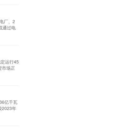
电厂、2
或通过电
网经营区
公司于
定运行45
货市场正
网山西电
是最好的
36亿千瓦
2023年
国家电投集
稳发满