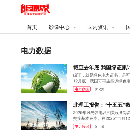
首页
影像中心
国内资讯
电力数据
截至去年底 我国绿证累计
绿证，就是绿色电力证书，是可
12月底，我国可再生能源绿色电
发49.55亿个，同比增长21.4
电力数据
01-20
超过99%。水电水利规划设计
这些制造行业，占到了购买绿电..
北理工报告：“十五五”
2025年风光发电及相关设备
交接基本完毕。在2025年1月
政策研究中心副主任、管理学院
电力数据
01-19
2025年我国能源行业投资热