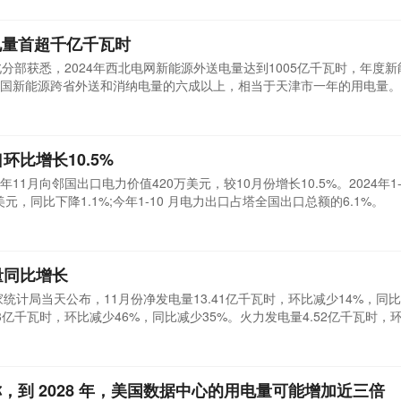
-25财年第三季度末，NTPC燃煤电厂的累计工厂负荷系数达到76.20%。
应重要支柱...
电量首超千亿千瓦时
分部获悉，2024年西北电网新能源外送电量达到1005亿千瓦时，年度
国新能源跨省外送和消纳电量的六成以上，相当于天津市一年的用电量。
送电量年均增长18%，展现了西北风光大好的绿色发展态势。2024年，
新能源装机累计达到2.69亿千瓦，占电源总装机容量的53%，规模较十三
..
环比增长10.5%
1月向邻国出口电力价值420万美元，较10月份增长10.5%。2024年1-
元，同比下降1.1%;今年1-10 月电力出口占塔全国出口总额的6.1%。
量同比增长
家统计局当天公布，11月份净发电量13.41亿千瓦时，环比减少14%，同
43亿千瓦时，环比减少46%，同比减少35%。火力发电量4.52亿千瓦时，
量5.05亿千瓦时，环比减少3%，同比增长162%。太阳能发电量0.42亿
11月份，斯洛文尼亚进口电力8.44亿千瓦时，环比增长21%，同比减少2
%，同比增长24%。11月份
，到 2028 年，美国数据中心的用电量可能增加近三倍