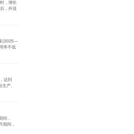
瓦时，增长
业后，外送
重要能源和
能总储量
2025—
利用率不低
局指出，中
方案提
时，达到
业生产、
，满足社会
速增长，交
月期间，
个月期间，
55公吨煤